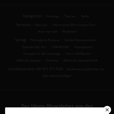
Kategorien:
Sonntage
Themen
Hefte
Services:
Über uns
Ablauf einer Wort-Gottes-Feier
Autor werden
Redaktion
Verlag:
Theologie & Pastoral
Herder Korrespondenz
Stimmen der Zeit
COMMUNIO
Gottesdienst
Anzeiger für die Seelsorge
Forum Weltkirche
Biblische Notizen
Diakonia
Römische Quartalschrift
Kundenservice
+49 761 2717200
kundenservice@herder.de
Abo online kündigen
Der Ideen-Newsletter aus der
Ideenwerkstatt