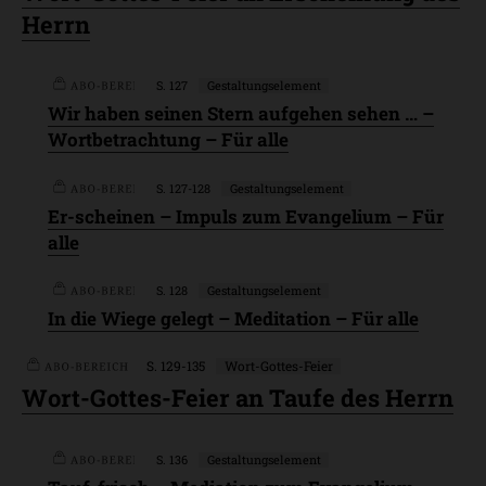
Herrn
S. 127
Gestaltungselement
Wir haben seinen Stern aufgehen sehen … –
Wortbetrachtung – Für alle
S. 127-128
Gestaltungselement
Plus
Er-scheinen – Impuls zum Evangelium – Für
alle
S. 128
Gestaltungselement
Plus
In die Wiege gelegt – Meditation – Für alle
S. 129-135
Wort-Gottes-Feier
Plus
Wort-Gottes-Feier an Taufe des Herrn
Plus
S. 136
Gestaltungselement