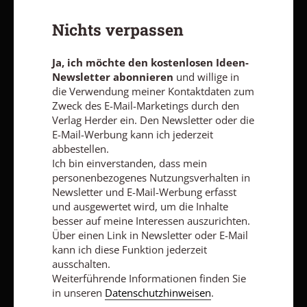
Nichts verpassen
Ja, ich möchte den kostenlosen Ideen-Newsletter
abonnieren
und willige in die Verwendung meiner Kontaktdaten
zum Zweck des E-Mail-Marketings durch den Verlag Herder ein.
Ja, ich möchte den kostenlosen Ideen-
Den Newsletter oder die E-Mail-Werbung kann ich jederzeit
Newsletter abonnieren
und willige in
abbestellen.
die Verwendung meiner Kontaktdaten zum
Ich bin einverstanden, dass mein personenbezogenes
Nutzungsverhalten in Newsletter und E-Mail-Werbung erfasst
Zweck des E-Mail-Marketings durch den
und ausgewertet wird, um die Inhalte besser auf meine
Verlag Herder ein. Den Newsletter oder die
Interessen auszurichten. Über einen Link in Newsletter oder E-
E-Mail-Werbung kann ich jederzeit
Mail kann ich diese Funktion jederzeit ausschalten.
abbestellen.
Weiterführende Informationen finden Sie in unseren
Ich bin einverstanden, dass mein
Datenschutzhinweisen
.
personenbezogenes Nutzungsverhalten in
Newsletter und E-Mail-Werbung erfasst
E-MAIL
und ausgewertet wird, um die Inhalte
besser auf meine Interessen auszurichten.
Über einen Link in Newsletter oder E-Mail
kann ich diese Funktion jederzeit
Jetzt anmelden
ausschalten.
Weiterführende Informationen finden Sie
in unseren
Datenschutzhinweisen
.