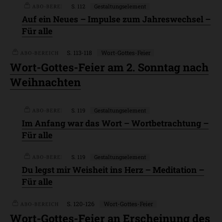
S. 112
Gestaltungselement
Plus
Auf ein Neues – Impulse zum Jahreswechsel –
Für alle
S. 113-118
Wort-Gottes-Feier
Plus
Plus
Wort-Gottes-Feier am 2. Sonntag nach
Weihnachten
S. 119
Gestaltungselement
Im Anfang war das Wort – Wortbetrachtung –
Für alle
S. 119
Gestaltungselement
Plus
Du legst mir Weisheit ins Herz – Meditation –
Für alle
S. 120-126
Wort-Gottes-Feier
Plus
Plus
Wort-Gottes-Feier an Erscheinung des