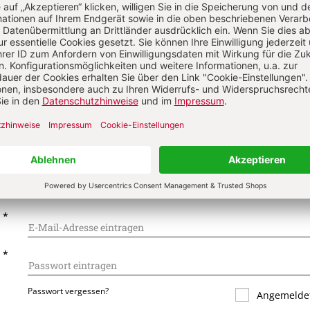
on
Komment
s über Ihren Kommentar
 kommentieren
Als Gast kommentieren
L
*
T
*
Passwort vergessen?
Angemeldet