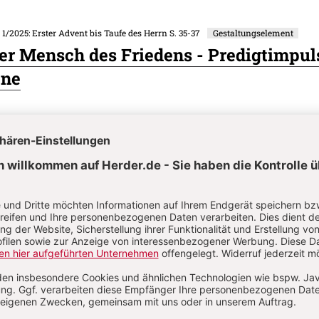
. 1/2025: Erster Advent bis Taufe des Herrn
S. 35-37
Gestaltungselement
er Mensch des Friedens - Predigtimpul
ene
. 1/2025: Erster Advent bis Taufe des Herrn
S. 28-32
Wort-Gottes-Feier
Feier am 3. Adventssonntag
. 1/2025: Erster Advent bis Taufe des Herrn
S. 38
Gestaltungselement
itation - Für alle