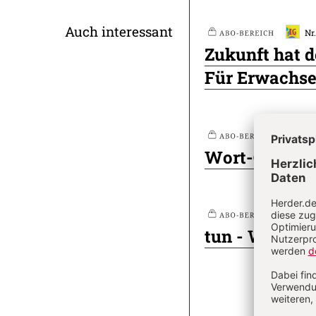
Überschrift
Auch interessant
Nr
Plus
Zukunft hat d
Artikel-
Für Erwachs
Infos
Nr
Plus
Wort-Gottes-
Nr
Plus
tun - Wortmed