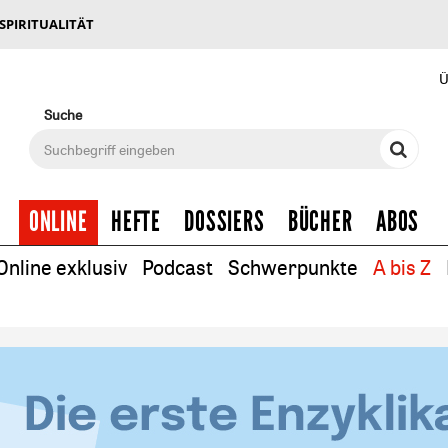
 SPIRITUALITÄT
Ü
Suche
ONLINE
HEFTE
DOSSIERS
BÜCHER
ABOS
Online exklusiv
Podcast
Schwerpunkte
A bis Z