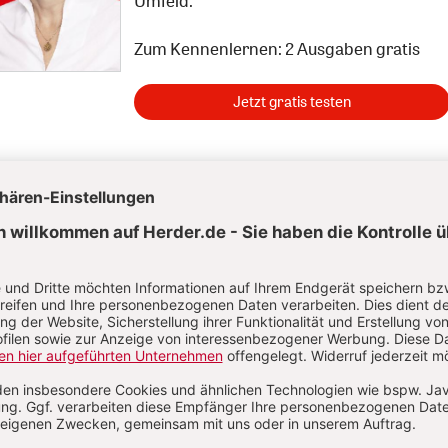
Umfeld.
Zum Kennenlernen: 2 Ausgaben gratis
Jetzt gratis testen
Neueste Artikel zum Thema
/2025
S. 21-24
dem Wirtschaftsethiker Stephan Feldhaus
:
„Man kann
 die Garderobe hängen“
Von Stephan Feldhaus, Hilde Naurath