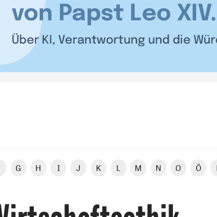
F
G
H
I
J
K
L
M
N
O
Ö