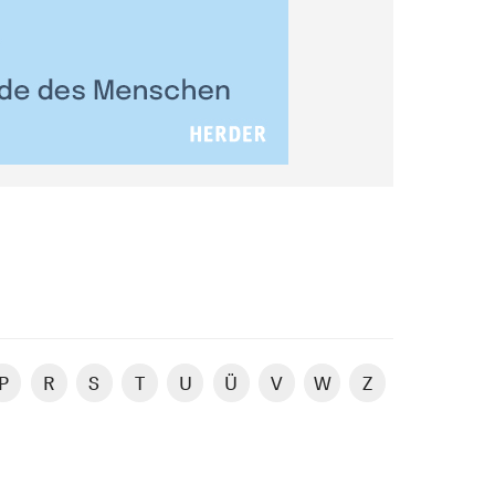
P
R
S
T
U
Ü
V
W
Z