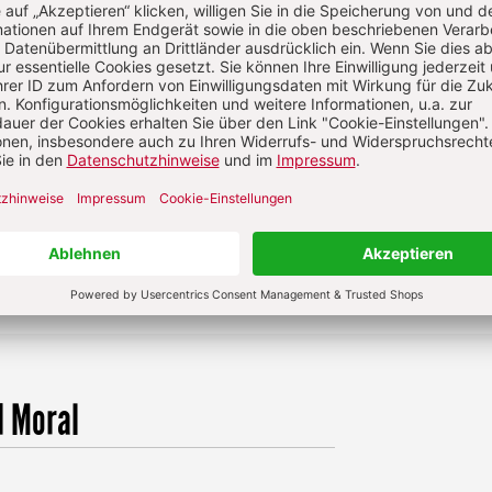
1
smus den Kapitalismus bremste
:
(K)eine Frage von g
d Moral