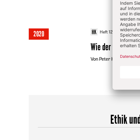
Heft 12/2020
S. 29-3
2020
Wie der Katholizi
Von Peter Hersche
Ethik un