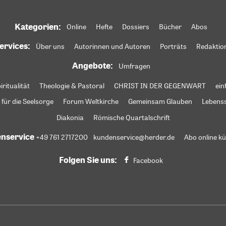
Kategorien:
Online
Hefte
Dossiers
Bücher
Abos
ervices:
Über uns
Autorinnen und Autoren
Porträts
Redaktio
Angebote:
Umfragen
iritualität
Theologie & Pastoral
CHRIST IN DER GEGENWART
ein
 für die Seelsorge
Forum Weltkirche
Gemeinsam Glauben
Lebens
Diakonia
Römische Quartalschrift
nservice
+49 761 2717200
kundenservice@herder.de
Abo online k
Folgen Sie uns:
Facebook