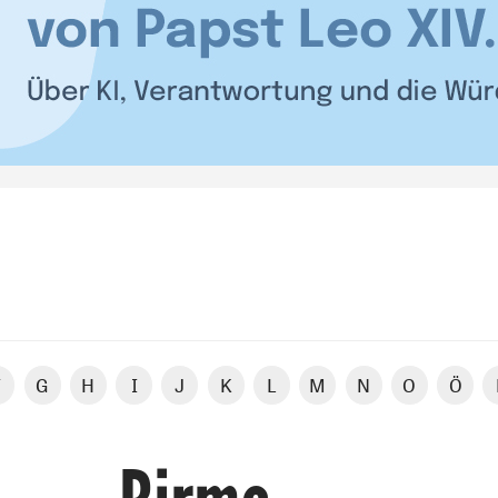
F
G
H
I
J
K
L
M
N
O
Ö