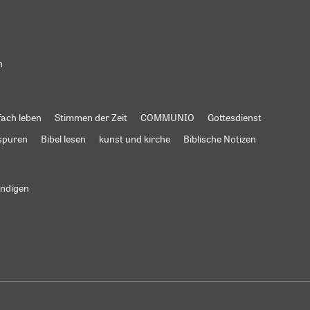
n
fach leben
Stimmen der Zeit
COMMUNIO
Gottesdienst
spuren
Bibel lesen
kunst und kirche
Biblische Notizen
ündigen