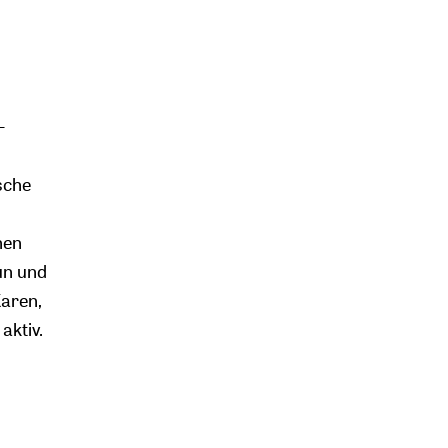
-
sche
hen
un und
Karen,
aktiv.