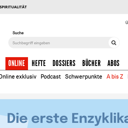
 SPIRITUALITÄT
Ü
Suche
ONLINE
HEFTE
DOSSIERS
BÜCHER
ABOS
Online exklusiv
Podcast
Schwerpunkte
A bis Z