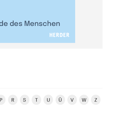
P
R
S
T
U
Ü
V
W
Z