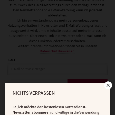
zum Zweck des E-Mail-Marketings durch den Verlag Herder ein.
Den Newsletter oder die E-Mail-Werbung kann ich jederzeit
abbestellen.
Ich bin einverstanden, dass mein personenbezogenes
Nutzungsverhalten in Newsletter und E-Mail-Werbung erfasst und
ausgewertet wird, um die Inhalte besser auf meine Interessen
auszurichten. Über einen Link in Newsletter oder E-Mail kann ich
diese Funktion jederzeit ausschalten.
Weiterführende Informationen finden Sie in unseren
Datenschutzhinweisen
.
E-MAIL
JETZT ANMELDEN
NICHTS VERPASSEN
Ja, ich möchte den kostenlosen Gottesdienst-
Newsletter abonnieren
und willige in die Verwendung