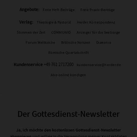
Angebote:
Freie Heft-Beiträge
Freie Praxis-Beiträge
Verlag:
Theologie & Pastoral
Herder Korrespondenz
Stimmen der Zeit
COMMUNIO
Anzeiger für die Seelsorge
Forum Weltkirche
Biblische Notizen
Diakonia
Römische Quartalschrift
Kundenservice
+49 761 2717200
kundenservice@herder.de
Abo online kündigen
Der Gottesdienst-Newsletter
Ja, ich möchte den kostenlosen Gottesdienst-Newsletter
abonnieren
und willige in die Verwendung meiner Kontaktdaten