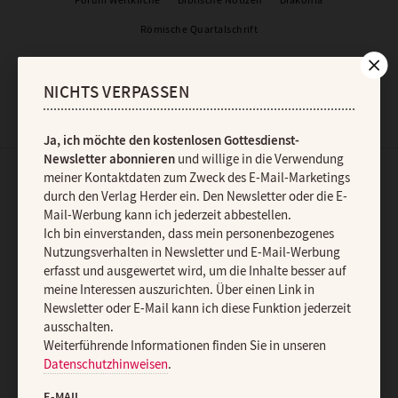
Forum Weltkirche
Biblische Notizen
Diakonia
Römische Quartalschrift
Kundenservice
+49 761 2717200
kundenservice@herder.de
NICHTS VERPASSEN
Abo online kündigen
Ja, ich möchte den kostenlosen Gottesdienst-
Newsletter abonnieren
und willige in die Verwendung
meiner Kontaktdaten zum Zweck des E-Mail-Marketings
durch den Verlag Herder ein. Den Newsletter oder die E-
Der Gottesdienst-Newsletter
Mail-Werbung kann ich jederzeit abbestellen.
Ich bin einverstanden, dass mein personenbezogenes
Nutzungsverhalten in Newsletter und E-Mail-Werbung
Ja, ich möchte den kostenlosen Gottesdienst-Newsletter
erfasst und ausgewertet wird, um die Inhalte besser auf
abonnieren
und willige in die Verwendung meiner Kontaktdaten
meine Interessen auszurichten. Über einen Link in
zum Zweck des E-Mail-Marketings durch den Verlag Herder ein.
Newsletter oder E-Mail kann ich diese Funktion jederzeit
Den Newsletter oder die E-Mail-Werbung kann ich jederzeit
ausschalten.
abbestellen.
Ich bin einverstanden, dass mein personenbezogenes
Weiterführende Informationen finden Sie in unseren
Nutzungsverhalten in Newsletter und E-Mail-Werbung erfasst und
Datenschutzhinweisen
.
ausgewertet wird, um die Inhalte besser auf meine Interessen
E-MAIL