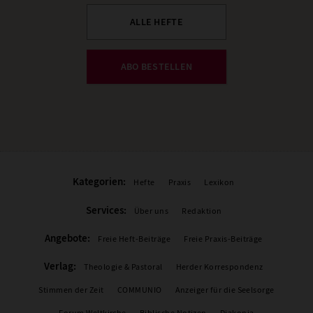
ALLE HEFTE
ABO BESTELLEN
Kategorien:
Hefte
Praxis
Lexikon
Services:
Über uns
Redaktion
Angebote:
Freie Heft-Beiträge
Freie Praxis-Beiträge
Verlag:
Theologie & Pastoral
Herder Korrespondenz
Stimmen der Zeit
COMMUNIO
Anzeiger für die Seelsorge