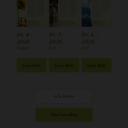
Nr. 8 –
Nr. 7 –
Nr. 6 –
2026
2026
2026
:
August
:
Juli
:
Juni
Zum Heft
Zum Heft
Zum Heft
Alle Hefte
Abo bestellen