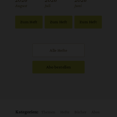
:
August
:
Juli
:
Juni
Zum Heft
Zum Heft
Zum Heft
Alle Hefte
Abo bestellen
Kategorien:
Themen
Hefte
Bücher
Abos