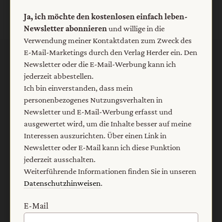
YouTube
Ja, ich möchte den kostenlosen einfach leben-
Newsletter abonnieren
und willige in die
Verwendung meiner Kontaktdaten zum Zweck des
E-Mail-Marketings durch den Verlag Herder ein. Den
Newsletter oder die E-Mail-Werbung kann ich
Der einfach leben-Newsletter
jederzeit abbestellen.
Ich bin einverstanden, dass mein
Ja, ich möchte den kostenlosen einfach leben-
personenbezogenes Nutzungsverhalten in
Newsletter abonnieren
und willige in die Verwendung
Newsletter und E-Mail-Werbung erfasst und
meiner Kontaktdaten zum Zweck des E-Mail-Marketings
ausgewertet wird, um die Inhalte besser auf meine
durch den Verlag Herder ein. Den Newsletter oder die E-
Interessen auszurichten. Über einen Link in
Mail-Werbung kann ich jederzeit abbestellen.
Newsletter oder E-Mail kann ich diese Funktion
Ich bin einverstanden, dass mein personenbezogenes
jederzeit ausschalten.
Nutzungsverhalten in Newsletter und E-Mail-Werbung
Weiterführende Informationen finden Sie in unseren
erfasst und ausgewertet wird, um die Inhalte besser auf
Datenschutzhinweisen
.
meine Interessen auszurichten. Über einen Link in
Newsletter oder E-Mail kann ich diese Funktion jederzeit
E-Mail
ausschalten.
Weiterführende Informationen finden Sie in unseren