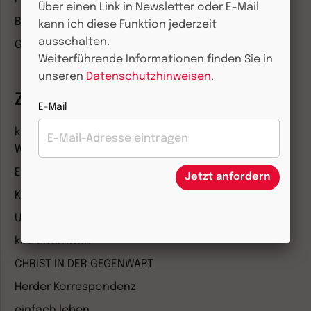
Über einen Link in Newsletter oder E-Mail
Besser leben
kann ich diese Funktion jederzeit
ausschalten.
Geschichte & Wissen
Weiterführende Informationen finden Sie in
unseren
Datenschutzhinweisen
.
Zeitschriften
E-Mail
kindergarten heute Fachmagazin, Leitungsheft &
Wenn Eltern Rat suchen
Entdeckungskiste
Jetzt anfordern
Kleinstkinder in Kita und Tagespflege
Unser Ganztag
kizz Elternwelt
CHRIST IN DER GEGENWART
Herder Korrespondenz
einfach leben