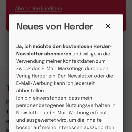
Abo online kündigen
Hier geht’s zum Formular
Neues von Herder
Fenster
schließen
Ja, ich möchte den kostenlosen Herder-
Newsletter abonnieren
und willige in die
Verwendung meiner Kontaktdaten zum
Zweck des E-Mail-Marketings durch den
Verlag Herder ein. Den Newsletter oder die
E-Mail-Werbung kann ich jederzeit
Themenwelten
abbestellen.
Ich bin einverstanden, dass mein
Pädagogik & Kinderbuch
personenbezogenes Nutzungsverhalten in
Theologie & Pastoral
Newsletter und E-Mail-Werbung erfasst
und ausgewertet wird, um die Inhalte
Religion & Spiritualität
besser auf meine Interessen auszurichten.
Politik & Wirtschaft