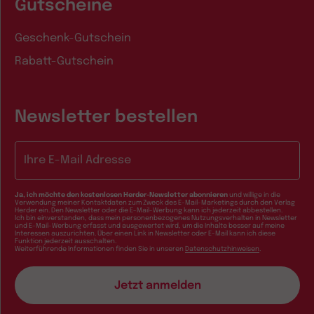
Gutscheine
Geschenk-Gutschein
Rabatt-Gutschein
Newsletter bestellen
E-Mail-Adresse
Ja, ich möchte den kostenlosen Herder-Newsletter abonnieren
und willige in die
Verwendung meiner Kontaktdaten zum Zweck des E-Mail-Marketings durch den Verlag
Herder ein. Den Newsletter oder die E-Mail-Werbung kann ich jederzeit abbestellen.
Ich bin einverstanden, dass mein personenbezogenes Nutzungsverhalten in Newsletter
und E-Mail-Werbung erfasst und ausgewertet wird, um die Inhalte besser auf meine
Interessen auszurichten. Über einen Link in Newsletter oder E-Mail kann ich diese
Funktion jederzeit ausschalten.
Weiterführende Informationen finden Sie in unseren
Datenschutzhinweisen
.