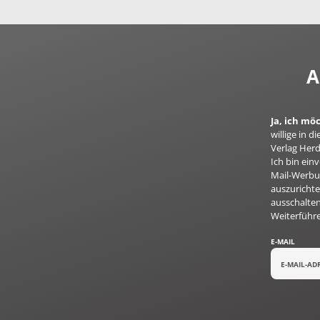
A
Ja, ich mö
willige in
Verlag Herd
Ich bin ei
Mail-Werbun
auszurichte
ausschalten
Weiterführ
E-MAIL