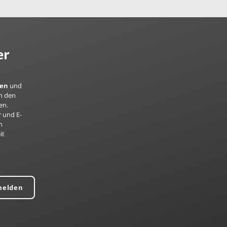
er
ren
und
h den
en.
 und E-
n
it
melden