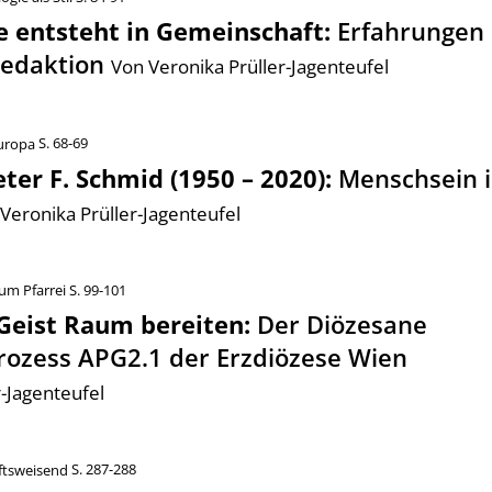
e entsteht in Gemeinschaft
:
Erfahrungen
Redaktion
Von Veronika Prüller-Jagenteufel
europa
S. 68-69
ter F. Schmid (1950 – 2020)
:
Menschsein i
Veronika Prüller-Jagenteufel
aum Pfarrei
S. 99-101
Geist Raum bereiten
:
Der Diözesane
rozess APG2.1 der Erzdiözese Wien
-Jagenteufel
ftsweisend
S. 287-288