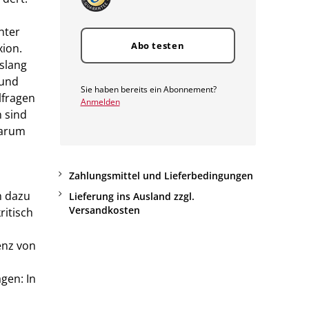
hter
Abo testen
xion.
islang
 und
Sie haben bereits ein Abonnement?
lfragen
Anmelden
n sind
 warum
Zahlungsmittel und Lieferbedingungen
h dazu
Lieferung ins Ausland zzgl.
Versandkosten
ritisch
enz von
ägen: In