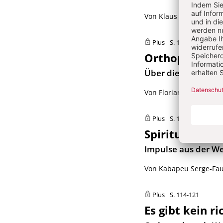
Von Klaus Hamburger
Plus
S. 100-107
Orthopathos a
:
Über die Reform de
Von Florian Kurz
Plus
S. 108-113
Spiritualität 
:
Impulse aus der We
Von Kabapeu Serge-Fau
Plus
S. 114-121
Es gibt kein r