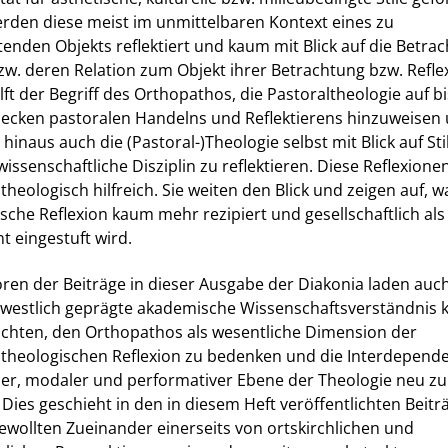
rden diese meist im unmittelbaren Kontext eines zu
enden Objekts reflektiert und kaum mit Blick auf die Betrac
zw. deren Relation zum Objekt ihrer Betrachtung bzw. Refle
lft der Begriff des Orthopathos, die Pastoraltheologie auf b
Flecken pastoralen Handelns und Reflektierens hinzuweisen
hinaus auch die (Pastoral-)Theologie selbst mit Blick auf Sti
wissenschaftliche Disziplin zu reflektieren. Diese Reflexione
theologisch hilfreich. Sie weiten den Blick und zeigen auf,
sche Reflexion kaum mehr rezipiert und gesellschaftlich als
nt eingestuft wird.
oren der Beiträge in dieser Ausgabe der Diakonia laden auc
s westlich geprägte akademische Wissenschaftsverständnis k
achten, den Orthopathos als wesentliche Dimension der
ltheologischen Reflexion zu bedenken und die Interdepend
ler, modaler und performativer Ebene der Theologie neu zu
Dies geschieht in den in diesem Heft veröffentlichten Beitr
ewollten Zueinander einerseits von ortskirchlichen und