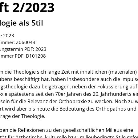
ft 2/2023
ogie als Stil
ge 2023
nummer: Z060043
ungstermin PDF: 2023
nummer PDF: D101208
die Theologie sich lange Zeit mit inhaltlichen (materialen)
ubens beschäftigt hat, haben insbesondere auch die Impuls
ngstheologie dazu beigetragen, neben der Fokussierung auf
xie spätestens seit den 70er Jahren des 20. Jahrhunderts ei
sein für die Relevanz der Orthopraxie zu wecken. Noch zu 
iert wird aber bis heute die Bedeutung des Orthopathos und
-Frage der Theologie.
en die Reflexionen zu den gesellschaftlichen Milieus eine
ität für ästhetische, kulturelle bzw. milieubedingte Stile gefö