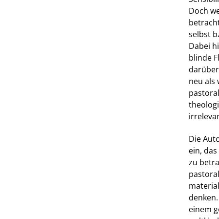
Doch we
betracht
selbst b
Dabei hi
blinde 
darüber 
neu als 
pastoral
theologi
irreleva
Die Aut
ein, da
zu betr
pastora
materia
denken. 
einem g