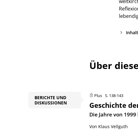
weltkir
Reflexi
lebendig
Inhal
Über dies
Plus
S. 138-143
BERICHTE UND
DISKUSSIONEN
Geschichte de
:
Die Jahre von 1999
Von Klaus Vellguth