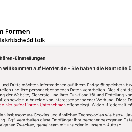
ren Formen
s kritische Stilistik
e entsteht in Gemeinschaft
er Diakonia-Redaktion
genteufel
 dass ich dir tue?"
n Gefühl für Seelsorge