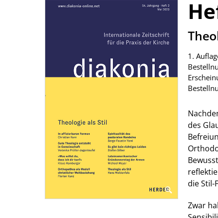
He
:
Theol
1. Aufla
Bestell
Erschein
Bestell
Nachdem 
des Gla
Befreiu
Orthodo
Bewusst
reflekt
die Stil
Zwar hab
Sensibil