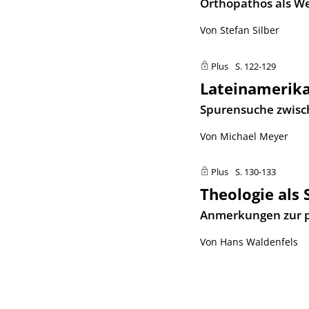
:
Orthopathos als W
Von Stefan Silber
Plus
S. 122-129
Lateinamerik
:
Spurensuche zwisch
Von Michael Meyer
Plus
S. 130-133
Theologie als S
:
Anmerkungen zur pa
Von Hans Waldenfels