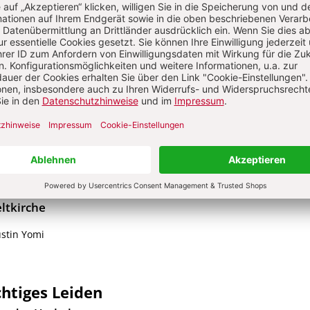
ls Modell christlicher Weltbeziehungen
r inneren Einstellung
des pastoralen Handelns
ltkirche
stin Yomi
ichtiges Leiden