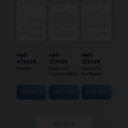
Heft
Heft
Heft
4/2026
3/2026
2/2026
:
Predigt
:
Musik und
:
Künstliche
Transzendenz
Intelligenz
Zum Heft
Zum Heft
Zum Heft
Alle Hefte