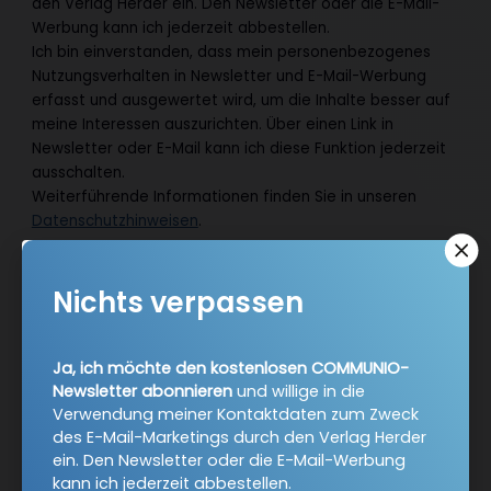
den Verlag Herder ein. Den Newsletter oder die E-Mail-
Werbung kann ich jederzeit abbestellen.
Ich bin einverstanden, dass mein personenbezogenes
Nutzungsverhalten in Newsletter und E-Mail-Werbung
erfasst und ausgewertet wird, um die Inhalte besser auf
meine Interessen auszurichten. Über einen Link in
Newsletter oder E-Mail kann ich diese Funktion jederzeit
ausschalten.
Weiterführende Informationen finden Sie in unseren
Datenschutzhinweisen
.
E-Mail
Nichts verpassen
Ja, ich möchte den kostenlosen COMMUNIO-
Jetzt anmelden
Newsletter abonnieren
und willige in die
Verwendung meiner Kontaktdaten zum Zweck
des E-Mail-Marketings durch den Verlag Herder
ein. Den Newsletter oder die E-Mail-Werbung
kann ich jederzeit abbestellen.