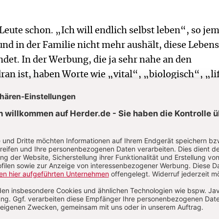
Leute schon. „Ich will endlich selbst leben“, so je
 und in der Familie nicht mehr aushält, diese Leben
ndet. In der Werbung, die ja sehr nahe an den
an ist, haben Worte wie „vital“, „biologisch“, „li
er Lebensworte, Konjunktur. Und doch ist es nicht s
tige, das gute Leben zu finden. Manche machen sic
r Hunger und Durst nach Leben kaputt.
nd des Lebens, heißt es im Buch der Weisheit (11,26)
Leben“ steht im Kontrast zur „Welt des Todes“. Ü
eschnitten wird, wo Beziehungen zerstört, wo Me
efallen sind, da ereignet sich der Tod mitten im L
 sind: nicht mehr gebraucht zu sein, abgeschriebe
n Eisen zu gehören, keine Zukunft zu haben, zu