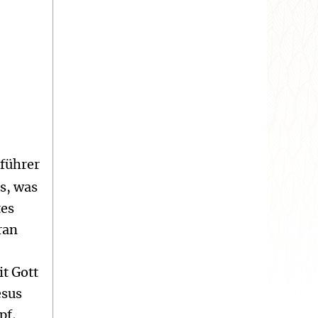
nführer
s, was
tes
ran
it Gott
esus
pf,