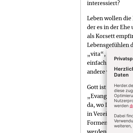
interessiert?
Leben wollen die 
der es in der Ehe
als Korsett empfi
Lebensgefühlen dr
„vita“, also laut
einfach, das rich
andere vor laute
Gott ist ein Freu
„Evangelium vom 
da, wo Leben abg
in Vereinsamung g
Formen des Todes
werden, zum alte