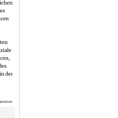
lichen
 es
ncen
e
tten
ziale
ncen,
des
in der