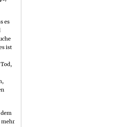
s es
d
suche
s ist
 Tod,
n,
en
n dem
t mehr