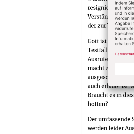
resignieren, bloß
Verständnis der E
der zur Wandlung
Gott ist der, der
Testfall des Glau
Ausrufezeichen fü
macht zugleich e
ausgeschöpft ist,
auch erlaubt ist,
Braucht es in die
hoffen?
Der umfassende Sc
werden leider Au