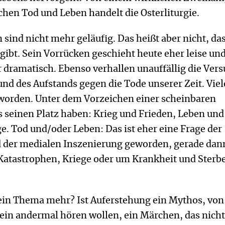
hen Tod und Leben handelt die Osterliturgie.
 sind nicht mehr geläufig. Das heißt aber nicht, das
ibt. Sein Vorrücken geschieht heute eher leise un
r dramatisch. Ebenso verhallen unauffällig die Ver
nd des Aufstands gegen die Tode unserer Zeit. Viele
eworden. Unter dem Vorzeichen einer scheinbaren
es seinen Platz haben: Krieg und Frieden, Leben und
. Tod und/oder Leben: Das ist eher eine Frage der
 der me­dia­len Inszenierung geworden, gerade dan
Katastrophen, Kriege oder um Krankheit und Sterb
 kein Thema mehr? Ist Auferstehung ein Mythos, vo
 ein andermal hören wollen, ein Märchen, das nich