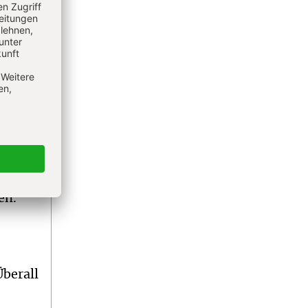
en ist
st ein
in
nd
ch
en.
Überall