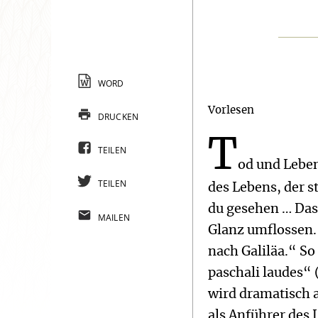
WORD
Vorlesen
DRUCKEN
T
TEILEN
od und Leben
TEILEN
des Lebens, der s
du gesehen … Das 
MAILEN
Glanz umflossen. 
nach Galiläa.“ So
paschali laudes“ 
wird dramatisch a
als Anführer des