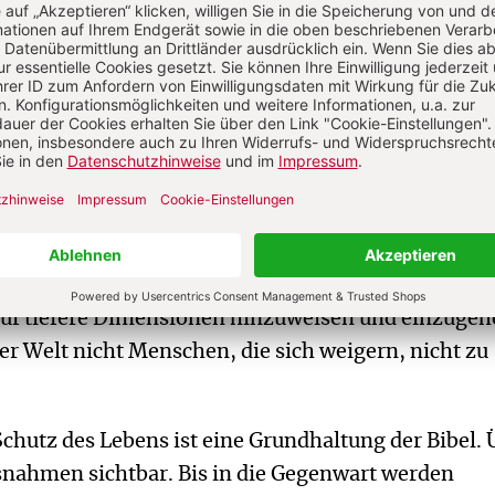
 oberflächlich zu leben. Tot ist nach biblischem
goist, der Erkaltete, der Zynische. Lebendig hingeg
, zur Umkehr, zur Hoffnung Bereite.
 die Toten lebendig machen kann. Die Auferstehung i
bens. Kirche will von ihrem Selbstverständnis her e
r den Gott des Lebens sein. Sie setzt einen Punkt u
in Fragezeichen, ob das Leben mit all dem schon
 was sich unmittelbar darbietet, oder ob es nicht do
 auf tiefere Dimensionen hinzuweisen und einzugeh
ser Welt nicht Menschen, die sich weigern, nicht zu
hutz des Lebens ist eine Grundhaltung der Bibel. 
snahmen sichtbar. Bis in die Gegenwart werden