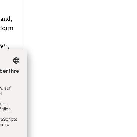
mand,
sform
fe“,
o
h und
. Das
berall
nschen
eben.
n zu