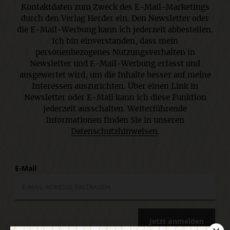
Kontaktdaten zum Zweck des E-Mail-Marketings
durch den Verlag Herder ein. Den Newsletter oder
die E-Mail-Werbung kann ich jederzeit abbestellen.
Ich bin einverstanden, dass mein
personenbezogenes Nutzungsverhalten in
Newsletter und E-Mail-Werbung erfasst und
ausgewertet wird, um die Inhalte besser auf meine
Interessen auszurichten. Über einen Link in
Newsletter oder E-Mail kann ich diese Funktion
jederzeit ausschalten. Weiterführende
Informationen finden Sie in unseren
Datenschutzhinweisen
.
E-Mail
Jetzt anmelden