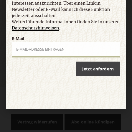
Interessen auszurichten. Über einen Link in
Newsletter oder E-Mail kann ich diese Funktion
jederzeit ausschalten.
E-Mail
Weiterführende Informationen finden Sie in unseren
Datenschutzhinweisen
.
E-Mail
Jetzt anmelden
Jetzt anfordern
AGB und Widerrufsbelehrung
Datenschutz
Barrierefreiheit
Impressum
Vertrag widerrufen
Abo online kündigen