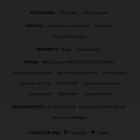
KATEGORIEN:
CIG online
CIG Ausgaben
SERVICES:
Autorinnen und Autoren
Redaktion
Unsere Philosophie
ANGEBOTE:
Blogs
Schlagwörter
VERLAG:
Media Sales CHRIST IN DER GEGENWART
Religion & Spiritualität
Herder Korrespondenz
einfach leben
Stimmen der Zeit
COMMUNIO
Gemeinsam Glauben
Lebensspuren
Bibel lesen
kunst und kirche
KUNDENSERVICE
+49 761 2717200
kundenservice@herder.de
Abo online kündigen
FOLGEN SIE UNS:
Facebook
Twitter