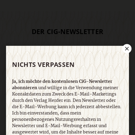
DER CIG-NEWSLETTER
Ja, ich möchte den kostenlosen CiG-Newsletter
abonnieren
und willige in die Verwendung meiner
Kontaktdaten zum Zweck des E-Mail-Marketings
NICHTS VERPASSEN
durch den Verlag Herder ein. Den Newsletter oder
die E-Mail-Werbung kann ich jederzeit abbestellen.
Ja, ich möchte den kostenlosen CiG-Newsletter
Ich bin einverstanden, dass mein
abonnieren
und willige in die Verwendung meiner
personenbezogenes Nutzungsverhalten in
Kontaktdaten zum Zweck des E-Mail-Marketings
Newsletter und E-Mail-Werbung erfasst und
durch den Verlag Herder ein. Den Newsletter oder
ausgewertet wird, um die Inhalte besser auf meine
die E-Mail-Werbung kann ich jederzeit abbestellen.
Interessen auszurichten. Über einen Link in
Ich bin einverstanden, dass mein
Newsletter oder E-Mail kann ich diese Funktion
personenbezogenes Nutzungsverhalten in
jederzeit ausschalten. Weiterführende
Newsletter und E-Mail-Werbung erfasst und
Informationen finden Sie in unseren
ausgewertet wird, um die Inhalte besser auf meine
Datenschutzhinweisen
.