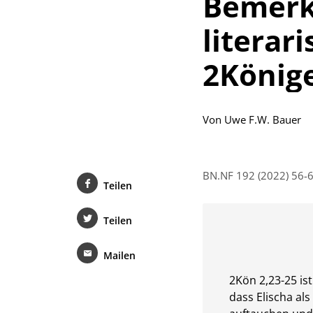
Bemerk
literar
2Könige
Von
Uwe F.W. Bauer
BN.NF 192 (2022) 56-
Teilen
Teilen
Mailen
2Kön 2,23-25 is
dass Elischa al