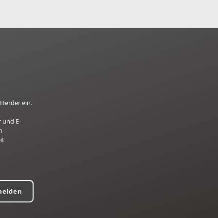
Herder ein.
 und E-
n
it
melden