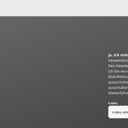
Ja, ich m
Verwendung
Den Newslet
Ich bin ei
Mail-Werbun
auszurichte
ausschalten
Weiterführ
E-MAIL