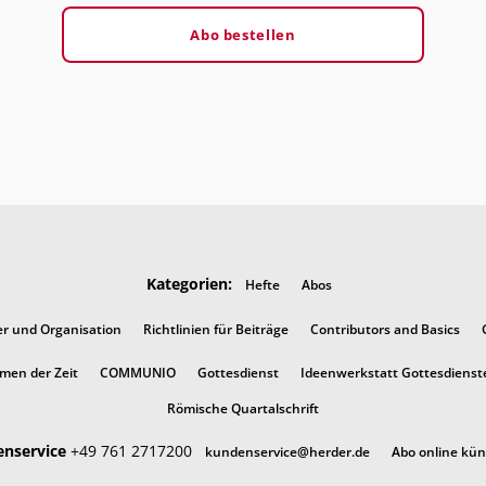
Abo bestellen
Kategorien:
Hefte
Abos
er und Organisation
Richtlinien für Beiträge
Contributors and Basics
men der Zeit
COMMUNIO
Gottesdienst
Ideenwerkstatt Gottesdienst
Römische Quartalschrift
nservice
+49 761 2717200
kundenservice@herder.de
Abo online kü