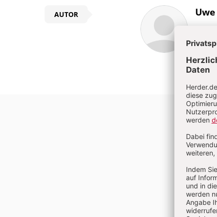
Überschrift
Uwe 
AUTOR
Artikel-
Infos