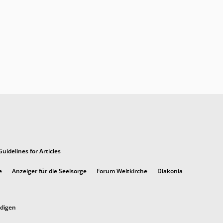
Guidelines for Articles
e
Anzeiger für die Seelsorge
Forum Weltkirche
Diakonia
ndigen