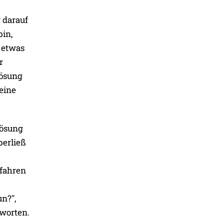
 darauf
bin,
r etwas
r
Lösung
eine
Lösung
berließ
efahren
n?",
tworten.