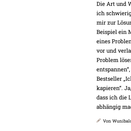
Die Art und 
ich schwieri
mir zur Lösu
Beispiel ein
eines Proble
vor und verl
Problem löse
entspannen“,
Bestseller „I
kapieren“. J
dass ich die
abhängig ma
Von
Wunibald