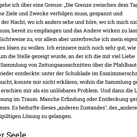
gehe ich über eine Grenze: „Die Grenze zwischen dem Ta
ine Ziele und Zwecke verfolgen muss, gespannt und
n der Nacht, wo ich anders sehe und höre, wo ich mich ni
ss, bereit zu empfangen und das Andere wirken zu lass
 Sichtweise zu, vor allem aber unterbreche ich mein eige
 lösen zu wollen. Ich erinnere mich noch sehr gut, wie 
 die Stelle gezeigt wurde, an der ich die mit viel Liebe
Sammlung von Zeitungsausschnitten über die Pfahlbau
ieder entdeckte: unter der Schublade im Esszimmersch
esucht, konnte mir nicht erklären, wohin die Sammlung g
 erschien mir als ein unlösbares Problem. Und dann die 
lösung im Traum. Manche Erfindung oder Entdeckung ge
umes. Es bedurfte dieses „anderen Zustandes", des „ander
dgültigen Lösung zu gelangen.
er Seele