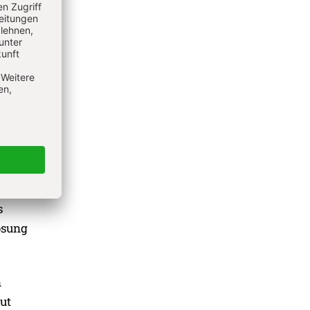
end,
m
r der
ethode,
.
en, hat
n
s
ösung
n
ut