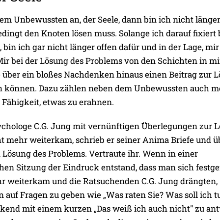
em Unbewussten an, der Seele, dann bin ich nicht länger
bedingt den Knoten lösen muss. Solange ich darauf fixiert 
bin ich gar nicht länger offen dafür und in der Lage, mi
 Mir bei der Lösung des Problems von den Schichten in mi
ie über ein bloßes Nachdenken hinaus einen Beitrag zur 
en können. Dazu zählen neben dem Unbewussten auch m
 Fähigkeit, etwas zu erahnen.
chologe C.G. Jung mit vernünftigen Überlegungen zur 
t mehr weiterkam, schrieb er seiner Anima Briefe und ü
 Lösung des Problems. Vertraute ihr. Wenn in einer
hen Sitzung der Eindruck entstand, dass man sich festg
hr weiterkam und die Ratsuchenden C.G. Jung drängten,
n auf Fragen zu geben wie „Was raten Sie? Was soll ich tu
ckend mit einem kurzen „Das weiß ich auch nicht" zu an