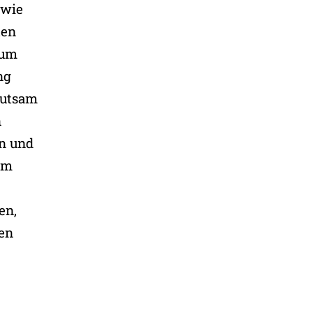
 wie
ten
zum
ng
hutsam
n
en und
em
u
en,
nen