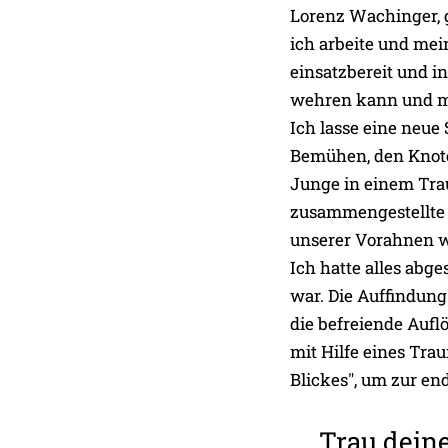
Lorenz Wachinger, 
ich arbeite und me
einsatzbereit und i
wehren kann und mu
Ich lasse eine neue
Bemühen, den Knoten
Junge in einem Traum
zusammengestellte 
unserer Vorahnen w
Ich hatte alles abg
war. Die Auffindung
die befreiende Auf
mit Hilfe eines Tra
Blickes", um zur en
Trau dein