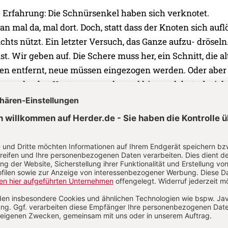
 Erfahrung: Die Schnürsenkel haben sich verknotet.
 mal da, mal dort. Doch, statt dass der Knoten sich auflö
Nichts nützt. Ein letzter Versuch, das Ganze aufzu- dröseln
t. Wir geben auf. Die Schere muss her, ein Schnitt, die a
n entfernt, neue müssen eingezogen werden. Oder aber
ersuche den Knoten, versuche mal hier, mal dort, ob sich
bewegen lässt. Mal hat man Glück, dann wieder tut sic
 Fingerspitzengefühl und viel Geduld gelingt einem schlie
ten zu bekommen. Bis man merkt: jetzt habe ich es. Je
en aufzulösen. Jetzt ist es nur noch eine Sache von Seku
elöst. Da ich oft nicht die Geduld dazu aufbringe, reiche i
uh und bitte sie, den Knoten aufzulösen. Sie nimmt sic
eit dafür und löst schließlich den Knoten auf.
löst sich ein Knoten von selbst