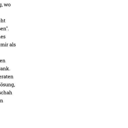
g, wo
cht
en".
nes
mir als
ten
rank.
eraten
Lösung,
schah
en