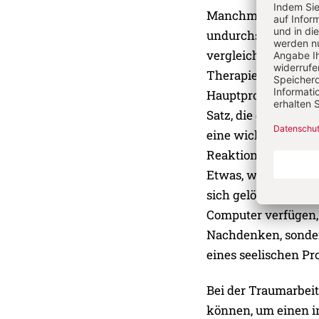
Manchmal löst sich 
undurchschaubar, an
vergleichbar, was b
Therapieform, gesch
Hauptproblem und da
Satz, die dabei in i
eine wichtige Nach
Reaktion ausgelöst 
Etwas, was sich bish
sich gelöst. Dahint
Computer verfügen, 
Nachdenken, sondern
eines seelischen P
Bei der Traumarbeit
können, um einen i