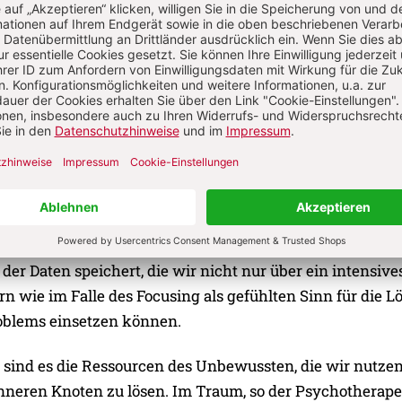
ein „innerer" Knoten von selbst auf. Was vorher verwirr
scheinend unerklärbar erschien, ist jetzt klar. Es ist de
eim Focusing, einer von Eugen Gendlin konzipierten
ieht. Die Ratsuchende konzentriert sich dabei auf ihr
s Gefühl, das sie damit verbindet. Das Bild, das Wort ode
hr auftauchen, enthalten, so die Überzeugung bei dieser M
richt über das Problem, wenn dadurch eine körperliche
wird, zum Beispiel in Form einer spürbaren Erleichterung
er in ihr wie ein Knoten anfühlte, der unauflösbar erschi
er steht die Überzeugung, dass wir über einen biologische
der Daten speichert, die wir nicht nur über ein intensive
 wie im Falle des Focusing als gefühlten Sinn für die L
roblems einsetzen können.
 sind es die Ressourcen des Unbewussten, die wir nutze
nneren Knoten zu lösen. Im Traum, so der Psychotherape