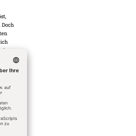
st,
. Doch
lten
 ich
 ein
h
ßlich,
tzt bin
nden
ch
h dann