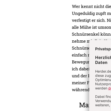
Wer kennt nicht die
Ungeduldig zupft man
verfestigt er sich. 
alle Mühe ist umsons
Schnürsenkel könne
nehme mir Zeit. Unt
Schnürsenkel etwas 
einfach nichts. Mit
Bewegung in den Kno
ich dabei, den Knot
und der Knoten ist g
meiner Frau den Sch
während des Tages Z
Manchmal 