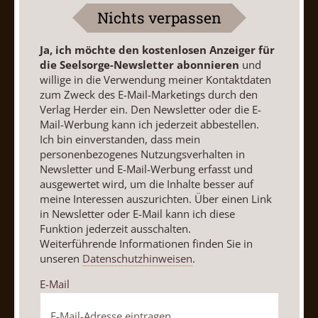
Nichts verpassen
AGB und Widerrufsbelehrung
Datenschutz
Barrierefreiheit
Impressum
Ja, ich möchte den kostenlosen Anzeiger für
die Seelsorge-Newsletter abonnieren
und
willige in die Verwendung meiner Kontaktdaten
Vertrag widerrufen
Abo online kündigen
zum Zweck des E-Mail-Marketings durch den
Verlag Herder ein. Den Newsletter oder die E-
Mail-Werbung kann ich jederzeit abbestellen.
Ich bin einverstanden, dass mein
personenbezogenes Nutzungsverhalten in
Newsletter und E-Mail-Werbung erfasst und
ausgewertet wird, um die Inhalte besser auf
meine Interessen auszurichten. Über einen Link
in Newsletter oder E-Mail kann ich diese
Funktion jederzeit ausschalten.
Weiterführende Informationen finden Sie in
unseren
Datenschutzhinweisen
.
Nach oben
E-Mail