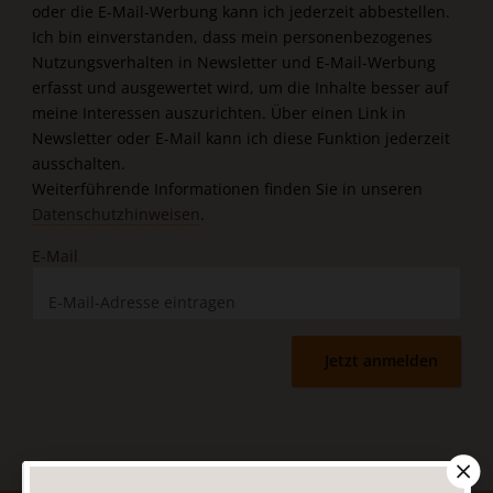
oder die E-Mail-Werbung kann ich jederzeit abbestellen.
Ich bin einverstanden, dass mein personenbezogenes
Nutzungsverhalten in Newsletter und E-Mail-Werbung
erfasst und ausgewertet wird, um die Inhalte besser auf
meine Interessen auszurichten. Über einen Link in
Newsletter oder E-Mail kann ich diese Funktion jederzeit
ausschalten.
Weiterführende Informationen finden Sie in unseren
Datenschutzhinweisen
.
E-Mail
Jetzt anmelden