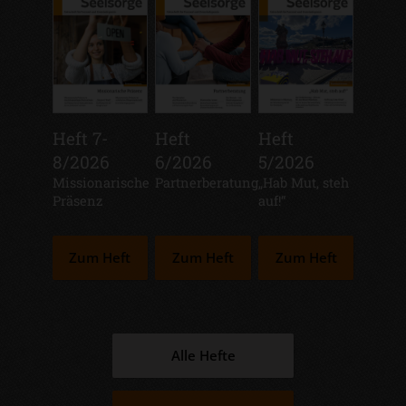
Heft 7-
Heft
Heft
8/2026
6/2026
5/2026
:
Missionarische
:
Partnerberatung
:
„Hab Mut, steh
Präsenz
auf!“
Zum Heft
Zum Heft
Zum Heft
Alle Hefte