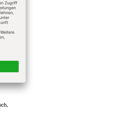
e
was so
g mit
als ob
sch,