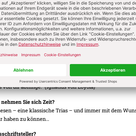
ärgert – siehe oben –, besser wird.
n empfinden Sie tiefes Glück?
icht ständig, aber immer wieder –, da fühle ich eine tief
ußen in der Natur, wenn ich mich wirklich als Teil von et
öpfung erlebe; aber auch innige Momente der Begegnun
r auch, wenn ich im Gebet zu mir selbst finde.
ensmotto?
les von dir, nichts von Gott abhinge. Vertraue so auf Gott, 
ts von dir abhinge.“ (Ignatius von Loyola)
nehmen Sie sich Zeit?
esen – eine klassische Trias – und immer mit dem Wun
ür haben zu können…
sschriftsteller?