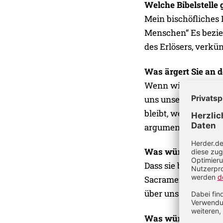
Welche Bibelstelle 
Mein bischöfliches 
Menschen“ Es bezieh
des Erlösers, verkün
Was ärgert Sie an d
Wenn wir das Gemei
uns unsere Eigenint
bleibt, weil das Str
argumentieren statt 
Was wünschen Sie 
Dass sie besser ver
Sacramentum – zu s
über uns offen zu ha
Was wünschen Sie s