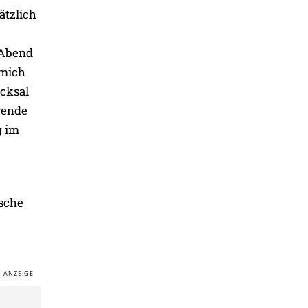
ätzlich
 Abend
 mich
icksal
rende
g im
ische