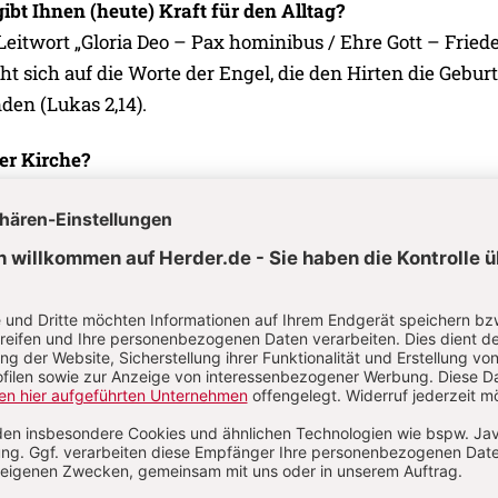
gibt Ihnen (heute) Kraft für den Alltag?
Leitwort „Gloria Deo – Pax hominibus / Ehre Gott – Fried
t sich auf die Worte der Engel, die den Hirten die Geburt
den (Lukas 2,14).
er Kirche?
nsame, das uns zusammenhält, aus dem Blick verlieren,
eressen zu sehr treiben. Wenn das Geistliche auf der Str
ukturelle zu dominant ist. Wenn wir zu sehr in „entweder
das klassische katholische „et-et“ – „sowohl als auch“ zu
der Kirche?
steht, was es heißt „nur Werkzeug und Zeichen“ – also
ein, um das wirken zu können, wozu sie da ist: den Him
lten.
ich von der Kirche?