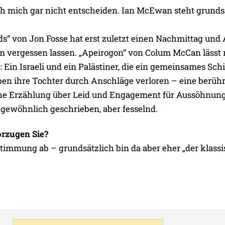
ich mich gar nicht entscheiden. Ian McEwan steht grunds
s“ von Jon Fosse hat erst zuletzt einen Nachmittag und
m vergessen lassen. „Apeirogon“ von Colum McCan lässt
 Ein Israeli und ein Palästiner, die ein gemeinsames Sch
ben ihre Tochter durch Anschläge verloren – eine berüh
che Erzählung über Leid und Engagement für Aussöhnun
gewöhnlich geschrieben, aber fesselnd.
rzugen Sie?
immung ab – grundsätzlich bin da aber eher „der klass