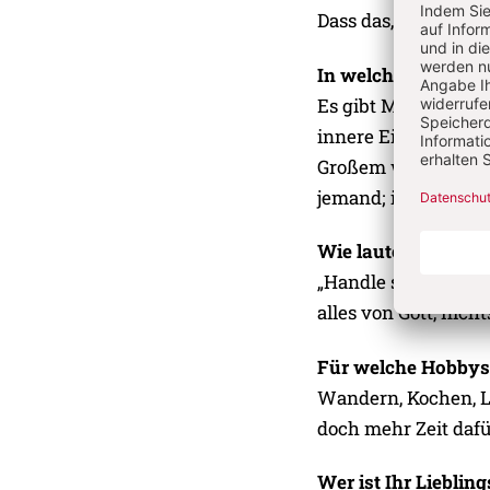
Dass das, was mich 
In welchen Momente
Es gibt Momente – n
innere Einheit: dra
Großem wie die Sch
jemand; immer wiede
Wie lautet Ihr Leb
„Handle so, als ob al
alles von Gott, nich
Für welche Hobbys 
Wandern, Kochen, L
doch mehr Zeit daf
Wer ist Ihr Liebling