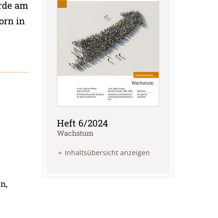
urde am
orn in
Heft 6/2024
:
Wachstum
Inhaltsübersicht anzeigen
n,