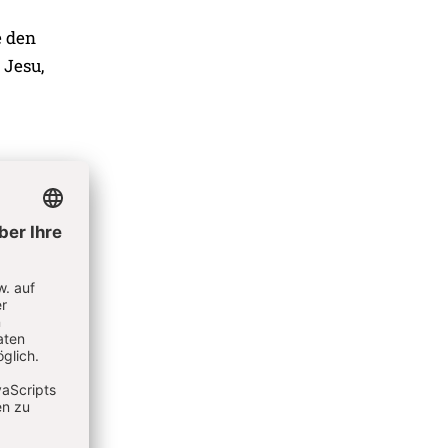
e den
 Jesu,
 weil
ecke
-oder“
 leben.
mel