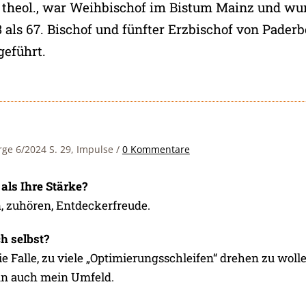
r. theol., war Weihbischof im Bistum Mainz und w
 als 67. Bischof und fünfter Erzbischof von Paderb
geführt.
rge 6/2024 S. 29, Impulse
/
0 Kommentare
als Ihre Stärke?
, zuhören, Entdeckerfreude.
ch selbst?
die Falle, zu viele „Optimierungsschleifen“ drehen zu wolle
nn auch mein Umfeld.