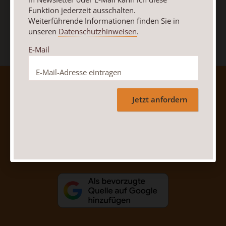
Jetzt anmelden
Funktion jederzeit ausschalten.
Weiterführende Informationen finden Sie in
unseren
Datenschutzhinweisen
.
E-Mail
AGB und Widerrufsbelehrung
Datenschutz
Barrierefreiheit
Impressum
Jetzt anfordern
Vertrag widerrufen
Abo online kündigen