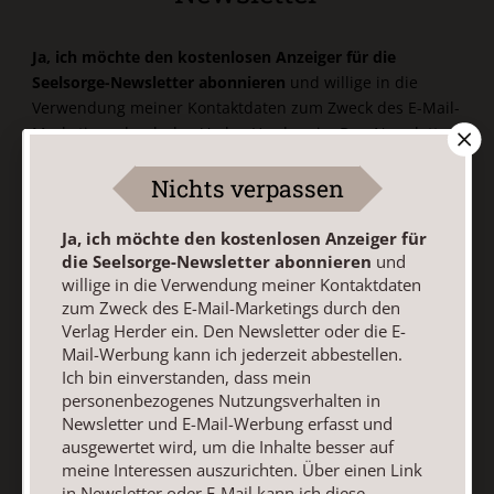
Ja, ich möchte den kostenlosen Anzeiger für die
Seelsorge-Newsletter abonnieren
und willige in die
Verwendung meiner Kontaktdaten zum Zweck des E-Mail-
Marketings durch den Verlag Herder ein. Den Newsletter
oder die E-Mail-Werbung kann ich jederzeit abbestellen.
Nichts verpassen
Ich bin einverstanden, dass mein personenbezogenes
Nutzungsverhalten in Newsletter und E-Mail-Werbung
erfasst und ausgewertet wird, um die Inhalte besser auf
Ja, ich möchte den kostenlosen Anzeiger für
meine Interessen auszurichten. Über einen Link in
die Seelsorge-Newsletter abonnieren
und
willige in die Verwendung meiner Kontaktdaten
Newsletter oder E-Mail kann ich diese Funktion jederzeit
zum Zweck des E-Mail-Marketings durch den
ausschalten.
Verlag Herder ein. Den Newsletter oder die E-
Weiterführende Informationen finden Sie in unseren
Mail-Werbung kann ich jederzeit abbestellen.
Datenschutzhinweisen
.
Ich bin einverstanden, dass mein
personenbezogenes Nutzungsverhalten in
E-Mail
Newsletter und E-Mail-Werbung erfasst und
ausgewertet wird, um die Inhalte besser auf
meine Interessen auszurichten. Über einen Link
in Newsletter oder E-Mail kann ich diese