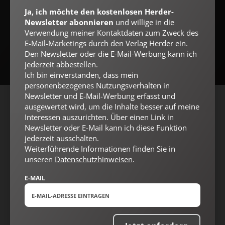
Ja, ich möchte den kostenlosen Herder-
Newsletter abonnieren
und willige in die
Jetzt anmelden
Verwendung meiner Kontaktdaten zum Zweck des
E-Mail-Marketings durch den Verlag Herder ein.
Den Newsletter oder die E-Mail-Werbung kann ich
jederzeit abbestellen.
Ich bin einverstanden, dass mein
personenbezogenes Nutzungsverhalten in
Newsletter und E-Mail-Werbung erfasst und
ausgewertet wird, um die Inhalte besser auf meine
AGB und Widerrufsbelehrung
Datenschutz
Barrierefreiheit
Interessen auszurichten. Über einen Link in
Impressum
Newsletter oder E-Mail kann ich diese Funktion
jederzeit ausschalten.
Weiterführende Informationen finden Sie in
Vertrag widerrufen
Abo online kündigen
unseren
Datenschutzhinweisen
.
E-MAIL