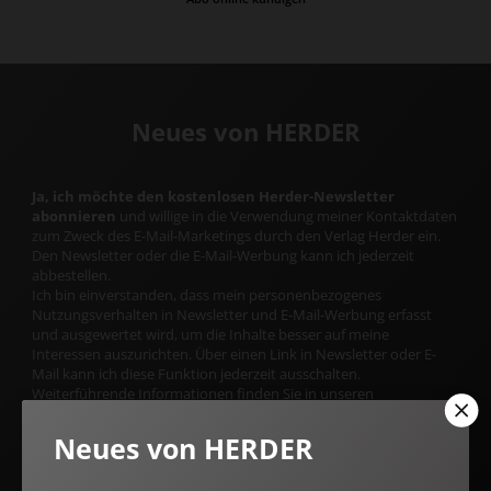
Neues von HERDER
Ja, ich möchte den kostenlosen Herder-Newsletter
abonnieren
und willige in die Verwendung meiner Kontaktdaten
zum Zweck des E-Mail-Marketings durch den Verlag Herder ein.
Den Newsletter oder die E-Mail-Werbung kann ich jederzeit
abbestellen.
Ich bin einverstanden, dass mein personenbezogenes
Nutzungsverhalten in Newsletter und E-Mail-Werbung erfasst
und ausgewertet wird, um die Inhalte besser auf meine
Interessen auszurichten. Über einen Link in Newsletter oder E-
Mail kann ich diese Funktion jederzeit ausschalten.
Weiterführende Informationen finden Sie in unseren
Datenschutzhinweisen
.
Neues von HERDER
E-MAIL