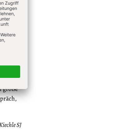
n an
ren
ine
n wollen.
 trägt
ns wie
m große
spräch,
echle SJ