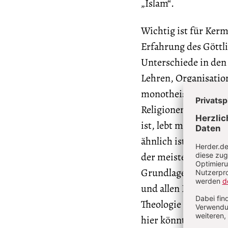
„Islam“.
Wichtig ist für Kerm
Erfahrung des Göttli
Unterschiede in den
Lehren, Organisatio
monotheistischen Rel
Religionen oder als 
ist, lebt mit diesem
ähnlich ist, um jede
der meisten anderen 
Grundlage auch alle
und allen Fortschrit
Theologie kann eigen
hier könnte man eine