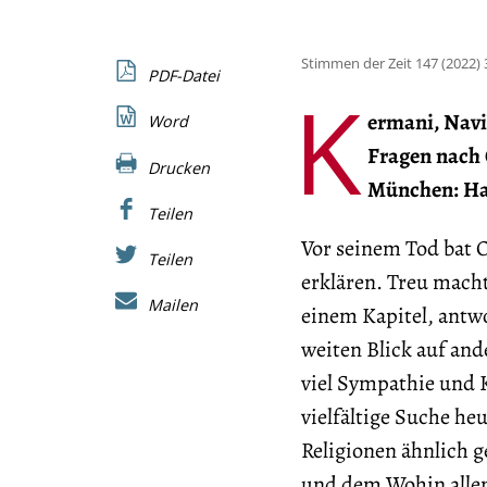
Stimmen der Zeit 147 (2022) 
PDF-Datei
K
ermani, Navid
Word
Fragen nach 
Drucken
München: Han
Teilen
Vor seinem Tod bat 
Teilen
erklären. Treu macht
Mailen
einem Kapitel, antw
weiten Blick auf and
viel Sympathie und 
vielfältige Suche he
Religionen ähnlich 
und dem Wohin allen