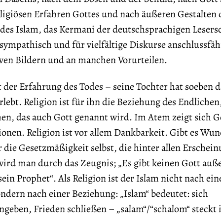
ligiösen Erfahren Gottes und nach äußeren Gestalten 
 des Islam, das Kermani der deutschsprachigen Lesers
dsympathisch und für vielfältige Diskurse anschlussfäh
iven Bildern und an manchen Vorurteilen.
 der Erfahrung des Todes – seine Tochter hat soeben d
rlebt. Religion ist für ihn die Beziehung des Endlichen
en, das auch Gott genannt wird. Im Atem zeigt sich G
igionen. Religion ist vor allem Dankbarkeit. Gibt es Wu
 die Gesetzmäßigkeit selbst, die hinter allen Erschei
ird man durch das Zeugnis; „Es gibt keinen Gott auße
n Prophet“. Als Religion ist der Islam nicht nach ei
ndern nach einer Beziehung: „Islam“ bedeutet: sich
ngeben, Frieden schließen – „salam“/“schalom“ steckt 