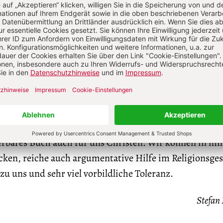
en beschenkt uns Kermani über die Religionen, sie rege
spräch mit Verächtern oder Leugnern der Religion.
 eine gewisse Trauer, dass der Islam aus seiner frühe
llektuellen Blüte weitgehend herausgefallen ist, auch e
erer, die heute in Europa diese Kultur niveauvoll lebe
 zugleich an diese Kultur und ihre Geschichte an und
 zu beleben. Wie viele gute Kinderbücher – und übrige
 – ist es auch an Erwachsene adressiert und für diese
erbares Buch auch für uns Christen: Wir können in ih
cken, reiche auch argumentative Hilfe im Religionsge
zu uns und sehr viel vorbildliche Toleranz.
Stefan Ki