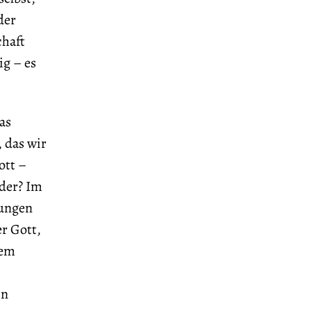
der
chaft
ig – es
as
, das wir
ott –
nder? Im
nungen
r Gott,
nem
in