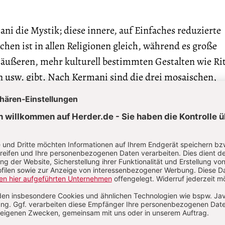
ani die Mystik; diese innere, auf Einfaches reduzierte
chen ist in allen Religionen gleich, während es große
 äußeren, mehr kulturell bestimmten Gestalten wie Ri
n usw. gibt. Nach Kermani sind die drei mosaischen,
igionen zueinander viel näher als zu den vielen ander
diese untereinander – aber wer zum anderen sehr vers
 leichter in Toleranz, während man mit dem Nachbarn,
s Promille streitet. Im Gegensatz zum zyklischen Verst
Religionen sieht der Monotheismus die Zeit linear –
r modernen atheistischen Weltanschauungen und aller
ts. Immer wieder singt Kermani das Hohelied der Dich
tlich nur Dichtung sein. Gott ist nicht groß, sondern 
 Brücke zu Ignatius von Loyola schlagen. – Mit einer F