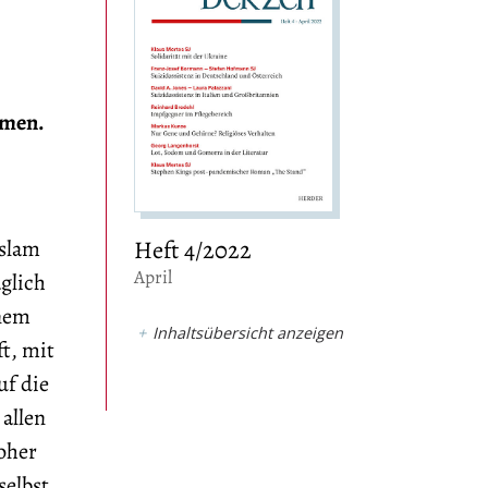
mmen.
Islam
Heft 4/2022
:
April
glich
inem
Inhaltsübersicht anzeigen
ft, mit
uf die
allen
oher
elbst,