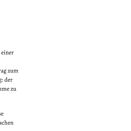
 einer
trag zum
g: der
imme zu
se
ischen