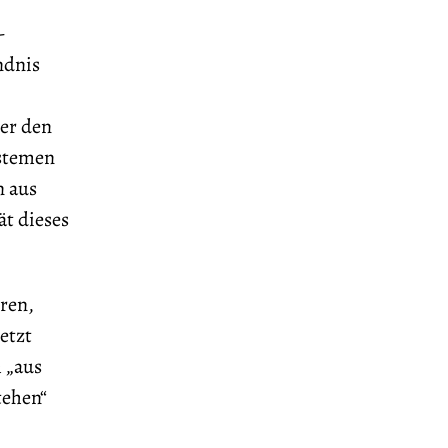
-
ndnis
er den
stemen
n aus
ät dieses
ren,
etzt
 „aus
tehen“