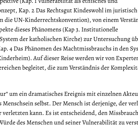
pektive (Kap. 1 Vulnerabilität als ethisches und
onzept, Kap. 2 Das Rechtsgut Kindeswohl im juristisch
m die UN-Kinderrechtskonvention), von einem Verstä
ekte dieses Phänomens (Kap 3. Institutionelle
 System der katholischen Kirche) zur Untersuchung üb
ap. 4 Das Phänomen des Machtmissbrauchs in den Sy
Kinderheim). Auf dieser Reise werden wir von Experte
reichen begleitet, die zum Verständnis der Komplexit
nur“ um ein dramatisches Ereignis mit einzelnen Akteu
Menschsein selbst. Der Mensch ist derjenige, der verl
 verletzten kann. Es ist entscheidend, den Missbrauch
Würde des Menschen und seiner Vulnerabilität zu vers