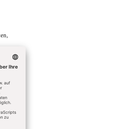
ten,
en
chieden
 der
ändnis
 Technik
tkunst:
größer –
ülle