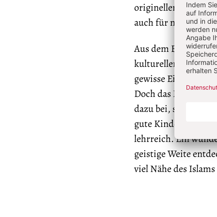
origineller Einsicht
auch für manches Ge
Aus dem Buch spricht
kulturellen und inte
gewisse Einsamkeit d
Doch das Buch knüpft
dazu bei, sie wieder
gute Kinderpredigten
lehrreich. Ein wund
geistige Weite entde
viel Nähe des Islams 