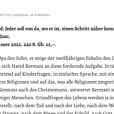
315-319, Lesedauer: ca. 8 Minuten
: Jeder soll von da, wo er ist, einen Schritt näher ko
Gott.
ser 2022. 240 S. Gb. 22,–.
Opa den Sohn, er möge der zwölfjährigen Enkelin den 
 sich Navid Kermani an diese fordernde Aufgabe. In tä
ortend auf Kinderfragen, in einfacher Sprache, mit e
ere Religionen und auf das, was alle Religionen umgrei
Kenntnis auch des Christentums, antwortet Kermani a
utiger Menschen. Grundfragen des Lebens werden ja in 
gestellt: nach dem Tod und nach der Liebe, nach dem W
 Daseins, nach dem Bösen und der Schuld, nach Gott s