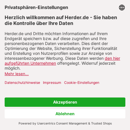
vorbei. Dies ist zweifellos positiv zu bewerten;
man darf darin einen Fortschritt in
gesellschaftlicher Aufklärung und einen Zuwachs
an Humanität sehen. Hinzu kommt die
Erfahrung, dass das Sterben sich unter den
Bedingungen der modernen Medizintechnik
hinziehen kann. Weit weniger als früher ist der
Tod heute ein natürliches Schicksal, das den
Menschen oft überraschend ereilt; meist steht er
am Ende eines längeren Prozesses, der
komplizierte Entscheidungen verlangt. Zu den
Antworten auf diese Lage gehören
Patientenverfügungen und Vorbereitungen im
Rahmen des „advance care planning“. Viele