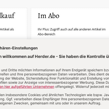
lkauf
Im Abo
Artikel als
Ihr Plus: Zugriff auch auf alle anderen Artikel im
Abo-Bereich
erfügbar
2 Hefte + 2 Hefte digital 0,00 €
87,00 € für 6 Ausgaben pro Halbjahr +
danach
Digitalzugang
St
inkl. MwSt., zzgl. 7,20 € Versand (D)
Im Abo
Im Digital-Abo
n
Abo testen