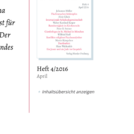
na
t für
 Der
endes
Heft 4/2016
:
April
Inhaltsübersicht anzeigen