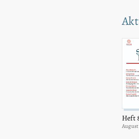
Akt
Heft 
:
August