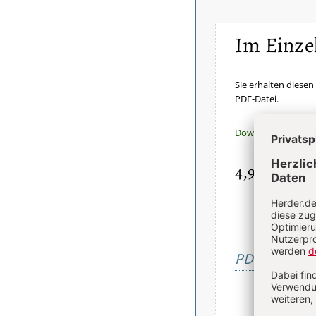
Im Einze
Sie erhalten diesen 
PDF-Datei.
Download sofort v
4,90 €
inkl. Mw
PDF bestelle