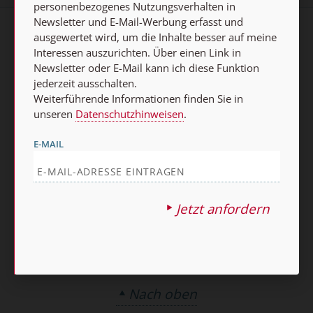
personenbezogenes Nutzungsverhalten in
Newsletter und E-Mail-Werbung erfasst und
ausgewertet wird, um die Inhalte besser auf meine
AGB und Widerrufsbelehrung
Datenschutz
Interessen auszurichten. Über einen Link in
Newsletter oder E-Mail kann ich diese Funktion
Barrierefreiheit
Impressum
jederzeit ausschalten.
Weiterführende Informationen finden Sie in
Vertrag widerrufen
unseren
Datenschutzhinweisen
.
Abo online kündigen
E-MAIL
Jetzt anfordern
Nach oben