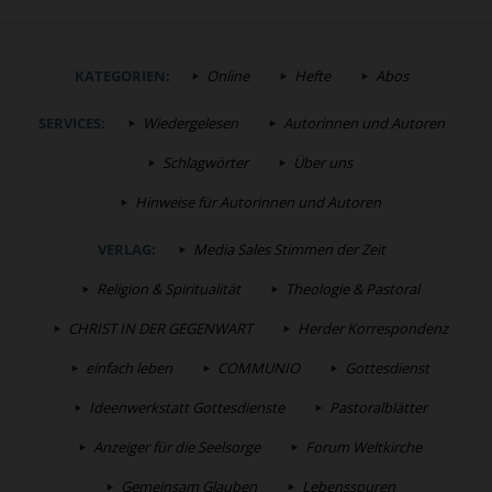
KATEGORIEN:
Online
Hefte
Abos
SERVICES:
Wiedergelesen
Autorinnen und Autoren
Schlagwörter
Über uns
Hinweise für Autorinnen und Autoren
VERLAG:
Media Sales Stimmen der Zeit
Religion & Spiritualität
Theologie & Pastoral
CHRIST IN DER GEGENWART
Herder Korrespondenz
einfach leben
COMMUNIO
Gottesdienst
Ideenwerkstatt Gottesdienste
Pastoralblätter
Anzeiger für die Seelsorge
Forum Weltkirche
Gemeinsam Glauben
Lebensspuren