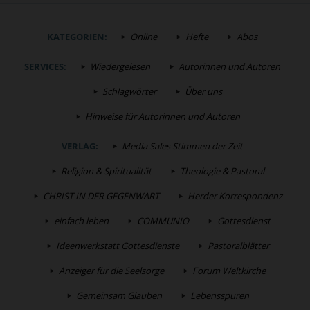
KATEGORIEN:
Online
Hefte
Abos
SERVICES:
Wiedergelesen
Autorinnen und Autoren
Schlagwörter
Über uns
Hinweise für Autorinnen und Autoren
VERLAG:
Media Sales Stimmen der Zeit
Religion & Spiritualität
Theologie & Pastoral
CHRIST IN DER GEGENWART
Herder Korrespondenz
einfach leben
COMMUNIO
Gottesdienst
Ideenwerkstatt Gottesdienste
Pastoralblätter
Anzeiger für die Seelsorge
Forum Weltkirche
Gemeinsam Glauben
Lebensspuren