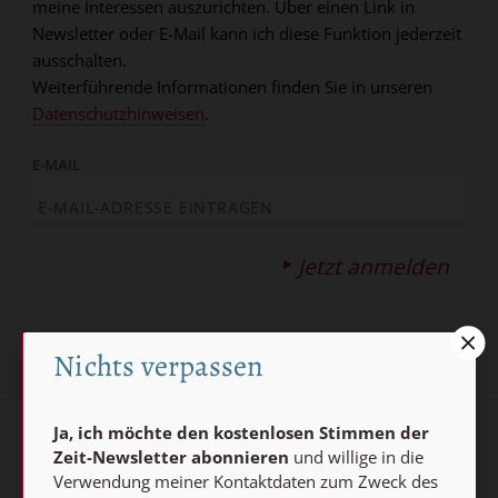
meine Interessen auszurichten. Über einen Link in
Newsletter oder E-Mail kann ich diese Funktion jederzeit
ausschalten.
Weiterführende Informationen finden Sie in unseren
Datenschutzhinweisen
.
E-MAIL
Jetzt anmelden
Nichts verpassen
Ja, ich möchte den kostenlosen Stimmen der
AGB und Widerrufsbelehrung
Datenschutz
Zeit-Newsletter abonnieren
und willige in die
Verwendung meiner Kontaktdaten zum Zweck des
Barrierefreiheit
Impressum