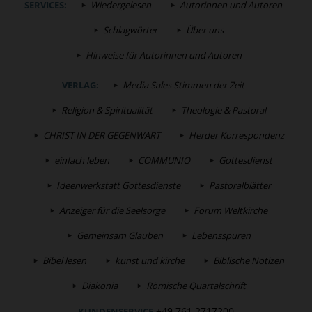
SERVICES:
Wiedergelesen
Autorinnen und Autoren
Schlagwörter
Über uns
Hinweise für Autorinnen und Autoren
VERLAG:
Media Sales Stimmen der Zeit
Religion & Spiritualität
Theologie & Pastoral
CHRIST IN DER GEGENWART
Herder Korrespondenz
einfach leben
COMMUNIO
Gottesdienst
Ideenwerkstatt Gottesdienste
Pastoralblätter
Anzeiger für die Seelsorge
Forum Weltkirche
Gemeinsam Glauben
Lebensspuren
Bibel lesen
kunst und kirche
Biblische Notizen
Diakonia
Römische Quartalschrift
+49 761 2717200
KUNDENSERVICE