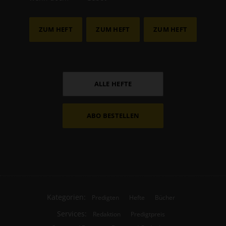
ZUM HEFT
ZUM HEFT
ZUM HEFT
ALLE HEFTE
ABO BESTELLEN
Kategorien:
Predigten
Hefte
Bücher
Services:
Redaktion
Predigtpreis