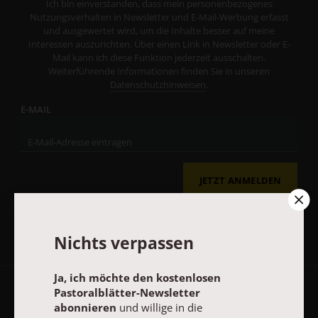
Ich bin einverstanden, dass mein personenbezogenes
Nutzungsverhalten in Newsletter und E-Mail-Werbung erfasst
und ausgewertet wird, um die Inhalte besser auf meine
Interessen auszurichten. Über einen Link in Newsletter oder E-
Mail kann ich diese Funktion jederzeit ausschalten.
Weiterführende Informationen finden Sie in unseren
Datenschutzhinweisen
.
E-MAIL
JETZT ANMELDEN
Nichts verpassen
Ja, ich möchte den kostenlosen
Pastoralblätter-Newsletter
AGB und Widerrufsbelehrung
Datenschutz
Barrierefreiheit
abonnieren
und willige in die