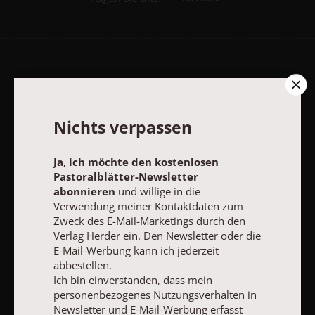
Pastoralblätter-Newsletter
Ja, ich möchte den kostenlosen Pastoralblätter-Newsletter
Nichts verpassen
abonnieren
und willige in die Verwendung meiner Kontaktdaten
zum Zweck des E-Mail-Marketings durch den Verlag Herder ein.
Den Newsletter oder die E-Mail-Werbung kann ich jederzeit
Ja, ich möchte den kostenlosen
abbestellen.
Pastoralblätter-Newsletter
Ich bin einverstanden, dass mein personenbezogenes
abonnieren
und willige in die
Nutzungsverhalten in Newsletter und E-Mail-Werbung erfasst
Verwendung meiner Kontaktdaten zum
und ausgewertet wird, um die Inhalte besser auf meine
Zweck des E-Mail-Marketings durch den
Interessen auszurichten. Über einen Link in Newsletter oder E-
Verlag Herder ein. Den Newsletter oder die
Mail kann ich diese Funktion jederzeit ausschalten.
Weiterführende Informationen finden Sie in unseren
E-Mail-Werbung kann ich jederzeit
Datenschutzhinweisen
.
abbestellen.
Ich bin einverstanden, dass mein
E-MAIL
personenbezogenes Nutzungsverhalten in
Newsletter und E-Mail-Werbung erfasst