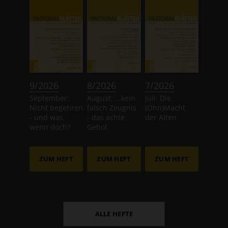
:
:
:
9/2026
8/2026
7/2026
September:
August: ...kein
Juli: Die
Nicht begehren
falsch Zeugnis
(Ohn)Macht
- und was,
- das achte
der Alten
wenn doch?
Gebot
ZUM HEFT
ZUM HEFT
ZUM HEFT
ALLE HEFTE