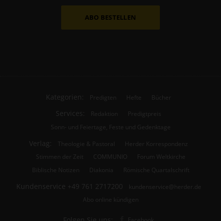
ABO BESTELLEN
Kategorien:
Predigten
Hefte
Bücher
Services:
Redaktion
Predigtpreis
Sonn- und Feiertage, Feste und Gedenktage
Verlag:
Theologie & Pastoral
Herder Korrespondenz
Stimmen der Zeit
COMMUNIO
Forum Weltkirche
Biblische Notizen
Diakonia
Römische Quartalschrift
Kundenservice
+49 761 2717200
kundenservice@herder.de
Abo online kündigen
Folgen Sie uns:
Facebook