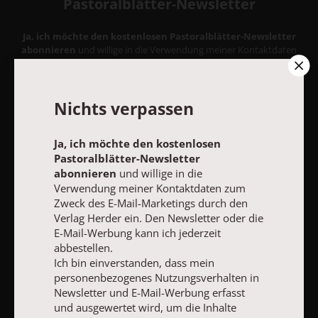
Pastoralblätter-Newsletter
Ja, ich möchte den kostenlosen Pastoralblätter-Newsletter
abonnieren
und willige in die Verwendung meiner Kontaktdaten
zum Zweck des E-Mail-Marketings durch den Verlag Herder ein.
Den Newsletter oder die E-Mail-Werbung kann ich jederzeit
abbestellen.
Ich bin einverstanden, dass mein personenbezogenes
Nichts verpassen
Nutzungsverhalten in Newsletter und E-Mail-Werbung erfasst
und ausgewertet wird, um die Inhalte besser auf meine
Ja, ich möchte den kostenlosen
Interessen auszurichten. Über einen Link in Newsletter oder E-
Mail kann ich diese Funktion jederzeit ausschalten.
Pastoralblätter-Newsletter
Weiterführende Informationen finden Sie in unseren
abonnieren
und willige in die
Datenschutzhinweisen
.
Verwendung meiner Kontaktdaten zum
Zweck des E-Mail-Marketings durch den
E-MAIL
Verlag Herder ein. Den Newsletter oder die
E-Mail-Werbung kann ich jederzeit
abbestellen.
Ich bin einverstanden, dass mein
personenbezogenes Nutzungsverhalten in
JETZT ANMELDEN
Newsletter und E-Mail-Werbung erfasst
und ausgewertet wird, um die Inhalte