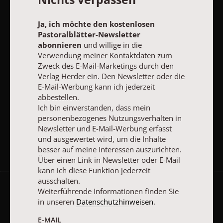
und ausgewertet wird, um die Inhalte besser auf meine
Interessen auszurichten. Über einen Link in Newsletter oder E-
Ja, ich möchte den kostenlosen
Mail kann ich diese Funktion jederzeit ausschalten.
Pastoralblätter-Newsletter
Weiterführende Informationen finden Sie in unseren
abonnieren
und willige in die
Datenschutzhinweisen
.
Verwendung meiner Kontaktdaten zum
E-MAIL
Zweck des E-Mail-Marketings durch den
Verlag Herder ein. Den Newsletter oder die
E-Mail-Werbung kann ich jederzeit
abbestellen.
Ich bin einverstanden, dass mein
JETZT ANMELDEN
personenbezogenes Nutzungsverhalten in
Newsletter und E-Mail-Werbung erfasst
und ausgewertet wird, um die Inhalte
besser auf meine Interessen auszurichten.
Über einen Link in Newsletter oder E-Mail
kann ich diese Funktion jederzeit
ausschalten.
Weiterführende Informationen finden Sie
AGB und Widerrufsbelehrung
Datenschutz
Barrierefreiheit
in unseren
Datenschutzhinweisen
.
Impressum
E-MAIL