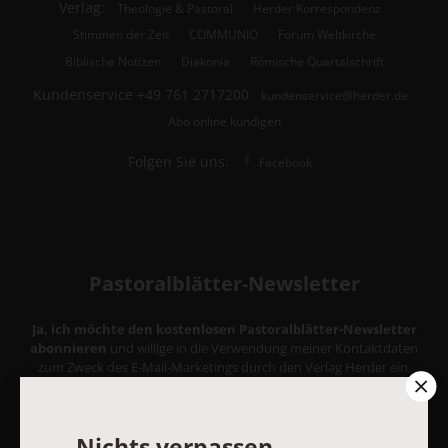
Verlag:
Theologie & Pastoral
Herder Korrespondenz
Stimmen der Zeit
COMMUNIO
Forum Weltkirche
Biblische Notizen
Diakonia
Römische Quartalschrift
Kundenservice
+49 761 2717200
kundenservice@herder.de
Abo online kündigen
Folgen Sie uns:
Facebook
Pastoralblätter-Newsletter
Ja, ich möchte den kostenlosen Pastoralblätter-Newsletter
abonnieren
und willige in die Verwendung meiner Kontaktdaten
zum Zweck des E-Mail-Marketings durch den Verlag Herder ein.
Den Newsletter oder die E-Mail-Werbung kann ich jederzeit
abbestellen.
Ich bin einverstanden, dass mein personenbezogenes
Nichts verpassen
Nutzungsverhalten in Newsletter und E-Mail-Werbung erfasst