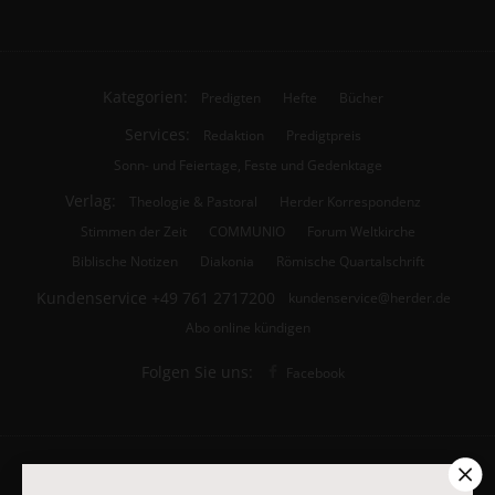
Kategorien:
Predigten
Hefte
Bücher
Services:
Redaktion
Predigtpreis
Sonn- und Feiertage, Feste und Gedenktage
Verlag:
Theologie & Pastoral
Herder Korrespondenz
Stimmen der Zeit
COMMUNIO
Forum Weltkirche
Biblische Notizen
Diakonia
Römische Quartalschrift
Kundenservice
+49 761 2717200
kundenservice@herder.de
Abo online kündigen
Folgen Sie uns:
Facebook