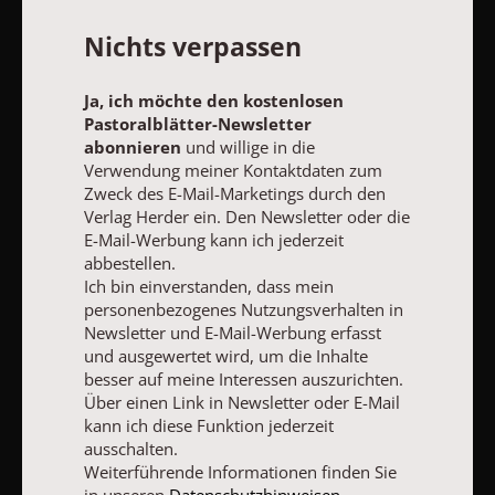
Pastoralblätter-Newsletter
Nichts verpassen
Ja, ich möchte den kostenlosen Pastoralblätter-Newsletter
abonnieren
und willige in die Verwendung meiner Kontaktdaten
Ja, ich möchte den kostenlosen
zum Zweck des E-Mail-Marketings durch den Verlag Herder ein.
Pastoralblätter-Newsletter
Den Newsletter oder die E-Mail-Werbung kann ich jederzeit
abbestellen.
abonnieren
und willige in die
Ich bin einverstanden, dass mein personenbezogenes
Verwendung meiner Kontaktdaten zum
Nutzungsverhalten in Newsletter und E-Mail-Werbung erfasst
Zweck des E-Mail-Marketings durch den
und ausgewertet wird, um die Inhalte besser auf meine
Verlag Herder ein. Den Newsletter oder die
Interessen auszurichten. Über einen Link in Newsletter oder E-
E-Mail-Werbung kann ich jederzeit
Mail kann ich diese Funktion jederzeit ausschalten.
abbestellen.
Weiterführende Informationen finden Sie in unseren
Ich bin einverstanden, dass mein
Datenschutzhinweisen
.
personenbezogenes Nutzungsverhalten in
E-MAIL
Newsletter und E-Mail-Werbung erfasst
und ausgewertet wird, um die Inhalte
besser auf meine Interessen auszurichten.
Über einen Link in Newsletter oder E-Mail
kann ich diese Funktion jederzeit
JETZT ANMELDEN
ausschalten.
Weiterführende Informationen finden Sie