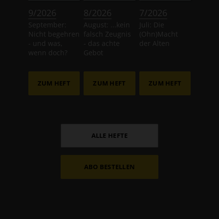
:
:
:
9/2026
8/2026
7/2026
September:
August: ...kein
Juli: Die
Nicht begehren
falsch Zeugnis
(Ohn)Macht
- und was,
- das achte
der Alten
wenn doch?
Gebot
ZUM HEFT
ZUM HEFT
ZUM HEFT
ALLE HEFTE
ABO BESTELLEN