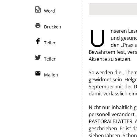
Word
U
Drucken
nseren Les
und gesund
Teilen
den „Praxi
Bewährtem fest, ver
Akzente zu setzen.
Teilen
So werden die „Them
Mailen
gewidmet sein. Helg
September mit der D
damit verlässlich ein
Nicht nur inhaltlich
personell verändert.
PASTORALBLÄTTER. All
geschrieben. Er ist 
sieben Jahren. Schon 