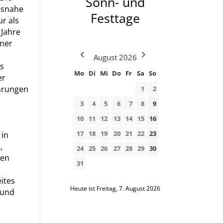
Sonn- und
nsnahe
Festtage
r als
 Jahre
rner
August
2026
as
Mo
Di
Mi
Do
Fr
Sa
So
er
ahrungen
1
2
3
4
5
6
7
8
9
10
11
12
13
14
15
16
17
18
19
20
21
22
23
 in
,
24
25
26
27
28
29
30
hen
31
ites
Heute ist Freitag, 7. August 2026
 und