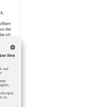
k,
iliert
aus der
ie ich