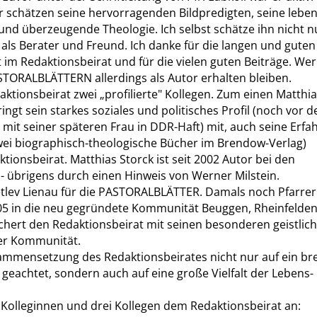
r schätzen seine hervorragenden Bildpredigten, seine lebe
 und überzeugende Theologie. Ich selbst schätze ihn nicht nu
als Berater und Freund. Ich danke für die langen und guten
m Redaktionsbeirat und für die vielen guten Beiträge. We
STORALBLÄTTERN allerdings als Autor erhalten bleiben.
tionsbeirat zwei „profilierte" Kollegen. Zum einen Matthi
ringt sein starkes soziales und politisches Profil (noch vor d
it seiner späteren Frau in DDR-Haft) mit, auch seine Erf
wei biographisch-theologische Bücher im Brendow-Verlag)
tionsbeirat. Matthias Storck ist seit 2002 Autor bei den
übrigens durch einen Hinweis von Werner Milstein.
etlev Lienau für die PASTORALBLÄTTER. Damals noch Pfarrer
005 in die neu gegründete Kommunität Beuggen, Rheinfelden
ichert den Redaktionsbeirat mit seinen besonderen geistlic
er Kommunität.
ammensetzung des Redaktionsbeirates nicht nur auf ein bre
geachtet, sondern auch auf eine große Vielfalt der Lebens-
Kolleginnen und drei Kollegen dem Redaktionsbeirat an: