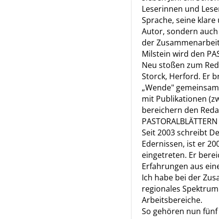
Leserinnen und Lese
Sprache, seine klare
Autor, sondern auch 
der Zusammenarbeit i
Milstein wird den PA
Neu stoßen zum Redak
Storck, Herford. Er b
„Wende" gemeinsam m
mit Publikationen (z
bereichern den Redak
PASTORALBLÄTTERN - 
Seit 2003 schreibt D
Edernissen, ist er 2
eingetreten. Er bere
Erfahrungen aus ein
Ich habe bei der Zus
regionales Spektrum 
Arbeitsbereiche.
So gehören nun fünf 