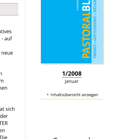
tives
- auf
r neue
:
1/2008
n
im
Januar
nen
Inhaltsübersicht anzeigen
at sich
 der
TTER
nen
 Die