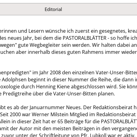
Editorial
erinnen und Lesern wünsche ich zuerst ein gesegnetes, krea
es neues Jahr, bei dem die PASTORALBLÄTTER - so hoffe ich 
swegen" gute Wegbegleiter sein werden. Wir halten dabei an
suchen aber innerhalb dieses guten Rahmens immer wiede
enpredigten" im Jahr 2008 den einzelnen Vater-Unser-Bitte
e Adolphsen beginnt in dieser Nummer die Reihe, die dann 
oxologie durch Henning Kiene abgeschlossen wird. Sie kön
e Predigtreihe über die Vater-Unser-Bitten planen.
 gibt es ab der Januarnummer Neues. Der Redaktionsbeirat h
 Seit 2000 war Werner Milstein Mitglied im Redaktionsbeirat
ein in dieser Zeit hat er 65 Beiträge für die PASTORALBLÄ
damit der Autor mit den meisten Beiträgen in den vergange
zuvor unter der Schriftleitung von Pfr. Lubkoll war er aktiv.