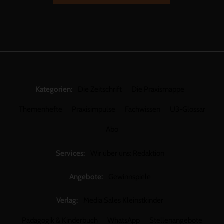
Kategorien:
Die Zeitschrift
Die Praxismappe
Themenhefte
Praxisimpulse
Fachwissen
U3-Glossar
Abo
Services:
Wir über uns: Redaktion
Angebote:
Gewinnspiele
Verlag:
Media Sales Kleinstkinder
Pädagogik & Kinderbuch
WhatsApp
Stellenangebote