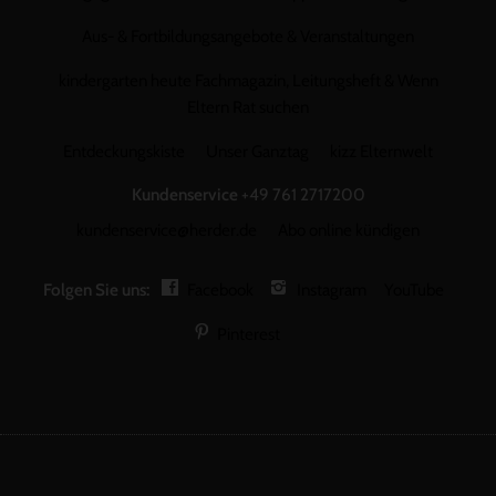
Aus- & Fortbildungsangebote & Veranstaltungen
kindergarten heute Fachmagazin, Leitungsheft & Wenn
Eltern Rat suchen
Entdeckungskiste
Unser Ganztag
kizz Elternwelt
Kundenservice
+49 761 2717200
kundenservice@herder.de
Abo online kündigen
Folgen Sie uns:
Facebook
Instagram
YouTube
Pinterest