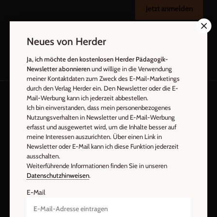
Jetzt anmelden
Neues von Herder
Ja, ich möchte den kostenlosen Herder Pädagogik-
Newsletter abonnieren
und willige in die Verwendung
meiner Kontaktdaten zum Zweck des E-Mail-Marketings
durch den Verlag Herder ein. Den Newsletter oder die E-
Mail-Werbung kann ich jederzeit abbestellen.
Ich bin einverstanden, dass mein personenbezogenes
AGB und Widerrufsbelehrung
Datenschutz
Nutzungsverhalten in Newsletter und E-Mail-Werbung
Barrierefreiheit
Impressum
erfasst und ausgewertet wird, um die Inhalte besser auf
meine Interessen auszurichten. Über einen Link in
Newsletter oder E-Mail kann ich diese Funktion jederzeit
ausschalten.
Vertrag widerrufen
Abo online kündigen
Weiterführende Informationen finden Sie in unseren
Datenschutzhinweisen
.
E-Mail