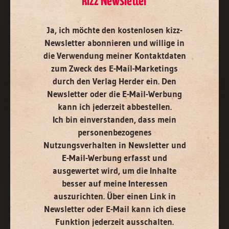
kizz Newsletter
kizz Newsletter
Ja, ich möchte den kostenlosen kizz-
Ja, ich möchte den kostenlosen kizz-Newsletter abonnieren
und
Newsletter abonnieren
und willige in
willige in die Verwendung meiner Kontaktdaten zum Zweck des
die Verwendung meiner Kontaktdaten
E-Mail-Marketings durch den Verlag Herder ein. Den Newsletter
oder die E-Mail-Werbung kann ich jederzeit abbestellen.
zum Zweck des E-Mail-Marketings
Ich bin einverstanden, dass mein personenbezogenes
durch den Verlag Herder ein. Den
Nutzungsverhalten in Newsletter und E-Mail-Werbung erfasst
Newsletter oder die E-Mail-Werbung
und ausgewertet wird, um die Inhalte besser auf meine
kann ich jederzeit abbestellen.
Interessen auszurichten. Über einen Link in Newsletter oder E-
Mail kann ich diese Funktion jederzeit ausschalten.
Ich bin einverstanden, dass mein
Weiterführende Informationen finden Sie in unseren
personenbezogenes
Datenschutzhinweisen
.
Nutzungsverhalten in Newsletter und
E-Mail
E-Mail-Werbung erfasst und
ausgewertet wird, um die Inhalte
besser auf meine Interessen
auszurichten. Über einen Link in
Newsletter oder E-Mail kann ich diese
Jetzt anmelden
Funktion jederzeit ausschalten.