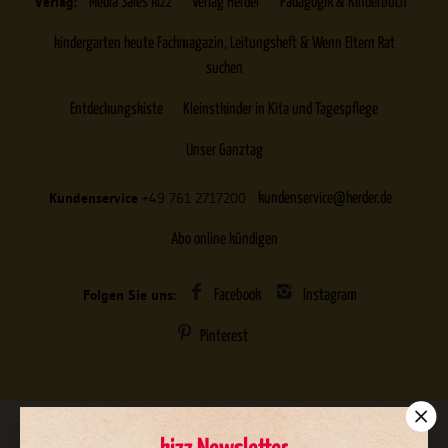
Verlag:
Media Sales kizz
Verlag Herder
Pädagogik & Kinderbuch
kindergarten heute Fachmagazin, Leitungsheft & Wenn Eltern Rat
suchen
Entdeckungskiste
Kleinstkinder in Kita und Tagespflege
Unser Ganztag
Kundenservice
+49 761 2717200
kundenservice@herder.de
Abo online kündigen
Folgen Sie uns:
Facebook
Instagram
Pinterest