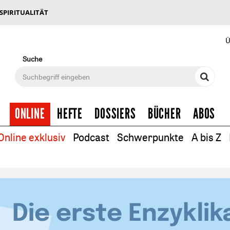
 SPIRITUALITÄT
Ü
Suche
ONLINE
HEFTE
DOSSIERS
BÜCHER
ABOS
Online exklusiv
Podcast
Schwerpunkte
A bis Z