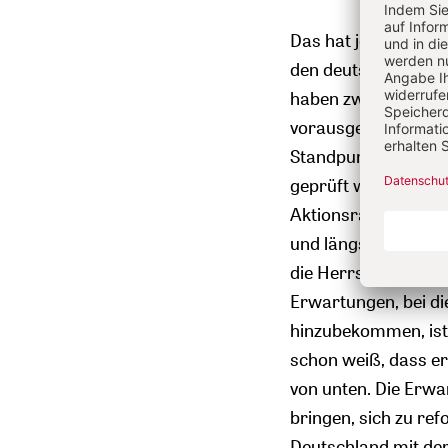
Das hat jetzt ausge
den deutschen syno
haben zwar keinen G
vorausgeschleppt ha
Standpunktbildunge
geprüft werden soll
Aktionsradien, die l
und längst verschäm
die Herrschaftstakt
Erwartungen, bei di
hinzubekommen, ist
schon weiß, dass er
von unten. Die Erwar
bringen, sich zu ref
Deutschland mit de