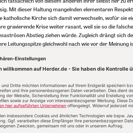
sich tatsächlich von diesem anderen ihrer selbst her zu er
sig. Mit dieser Haltung mangelnden elementaren Respek
 katholische Kirche sich damit verwechseln, wofür sie ei
ihre gravierende Krise weiter rasant, weil sie so die falsch
saströsen Abstieg ziehen würde. Zugleich drängt sich de
ihre Leitungsspitze gleichwohl nach wie vor der Meinung i
roß darum kümmern, wie katholische Kirche außerhalb vo
eschätzt, abgehakt und manchmal auch verachtet wird. 
rt zwar viele und auch ernsthafte und bedenkenswerte W
n wolle Anderes und man müsse anders werden. Nimm
 einem biblischen Ratschlag die Taten als Grundlage der
t es anders aus. Das prekäre Außen und seine Zumutung
 lästig angesehen, weil sie nicht zu der innerkirchlich g
us
ins Zentrum gestellten Synodalität passen, die sich mit
, aber nicht unbedingt – oder sogar unbedingt nicht? – mi
nen prekären Einschätzungen führen.