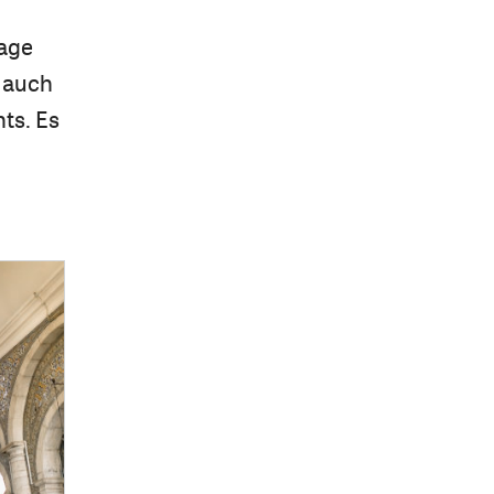
Lage
t auch
ts. Es