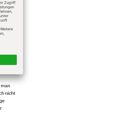
n
auf
en. Sie
n, dass
che
ndlichen
te sich
en
m man
ch nicht
age
r