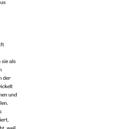
aus
ft
sie als
n
n der
ickelt
phen und
len.
s
ert,
t, weil