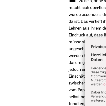
zu sein, ohne 
macht sich überflüs
würde besonders die
da ist. Das vertieft 
Lehren aus ihrem de
Eindruck auf, dass 
müsse sich nicht g
angesehen und eing
werden hier und do
darum gemacht, ma
jedoch entsprechend
Einschätzung, sieh
zwischen störend und
vom Papst
Franzisk
selbst befassen soll
Inhalten, die zu je