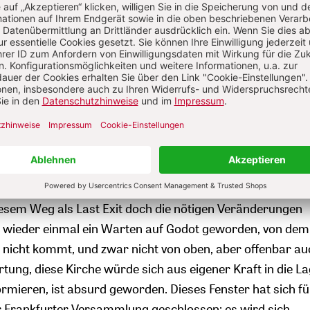
strahlt. So haben
die vatikanischen Machtdemonstratione
dalen Weg ohne mit der Wimper zu zucken zugreifen könn
ehorsam gefunden, der vorauseilt, der sich aber doch
t. Das machte aus eigentlich unvermeidlichen
n zu entscheidenden Problemen entweder Entscheidunge
, ob geprüft werden kann, oder Beschlüsse für nun mögli
ediglich dem gesellschaftlich und existentiell Selbstverstä
t Praktizierten nachhinken können. Mit Nonchalance setz
ik des Hinhaltens und Verschiebens in Szene. Aus den viel
esem Weg als Last Exit doch die nötigen Veränderungen
 wieder einmal ein Warten auf Godot geworden, von de
 nicht kommt, und zwar nicht von oben, aber offenbar au
tung, diese Kirche würde sich aus eigener Kraft in die L
ormieren, ist absurd geworden. Dieses Fenster hat sich fü
r Frankfurter Versammlung geschlossen; es wird sich