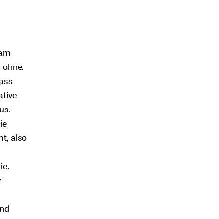
sam
 ohne.
dass
ative
us.
ie
t, also
ie.
r
und