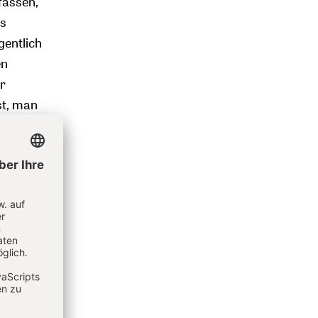
fassen,
ts
gentlich
en
r
st, man
n ihr
Es
orte
t man
 werden
erade
 sich
t den