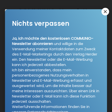
COMMUNIO-Newsletter
Nichts verpassen
Ja, ich möchte den kostenlosen COMMUNIO-Newsletter
abonnieren
und willige in die Verwendung meiner
Kontaktdaten zum Zweck des E-Mail-Marketings durch
Ja, ich möchte den kostenlosen COMMUNIO-
den Verlag Herder ein. Den Newsletter oder die E-Mail-
Newsletter abonnieren
und willige in die
Werbung kann ich jederzeit abbestellen.
Verwendung meiner Kontaktdaten zum Zweck
des E-Mail-Marketings durch den Verlag Herder
Ich bin einverstanden, dass mein personenbezogenes
ein. Den Newsletter oder die E-Mail-Werbung
Nutzungsverhalten in Newsletter und E-Mail-Werbung
kann ich jederzeit abbestellen.
erfasst und ausgewertet wird, um die Inhalte besser auf
Ich bin einverstanden, dass mein
meine Interessen auszurichten. Über einen Link in
personenbezogenes Nutzungsverhalten in
Newsletter oder E-Mail kann ich diese Funktion jederzeit
Newsletter und E-Mail-Werbung erfasst und
ausschalten.
ausgewertet wird, um die Inhalte besser auf
Weiterführende Informationen finden Sie in unseren
meine Interessen auszurichten. Über einen Link in
Datenschutzhinweisen
.
Newsletter oder E-Mail kann ich diese Funktion
jederzeit ausschalten.
E-Mail
Weiterführende Informationen finden Sie in