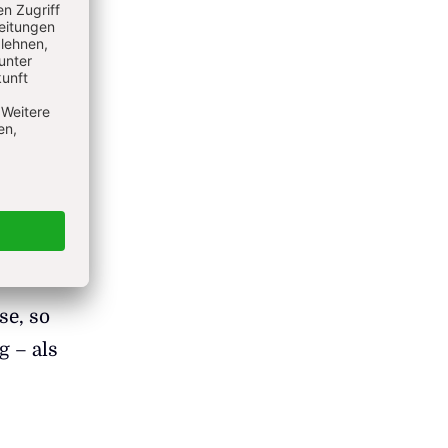
l etwas
mas
aten
zes? So
se, so
g – als