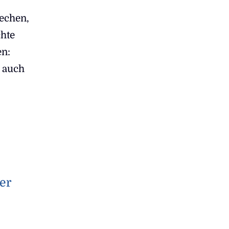
rechen,
chte
en:
 auch
er