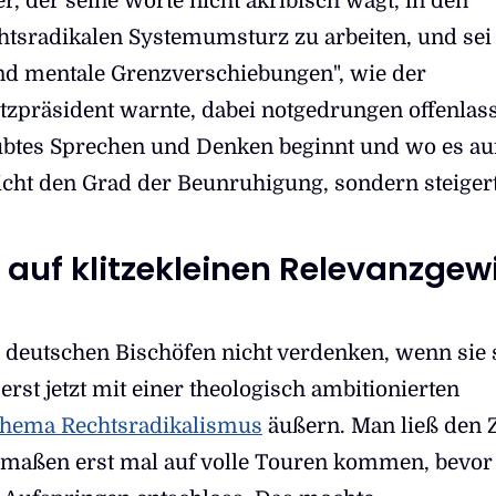
r, der seine Worte nicht akribisch wägt, in den
htsradikalen Systemumsturz zu arbeiten, und sei
nd mentale Grenzverschiebungen", wie der
zpräsident warnte, dabei notgedrungen offenlas
aubtes Sprechen und Denken beginnt und wo es au
icht den Grad der Beunruhigung, sondern steigert
auf klitzekleinen Relevanzgew
n deutschen Bischöfen nicht verdenken, wenn sie 
erst jetzt mit einer theologisch ambitionierten
hema Rechtsradikalismus
äußern. Man ließ den 
rmaßen erst mal auf volle Touren kommen, bevo