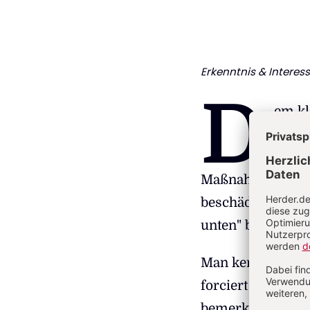
Erkenntnis & Interes
D
em kl
rückt
ist k
Maßnahmen zur D
beschädigen, ind
unten" bedroht we
Man kennt diesen
forciert von links
bemerkenswert, h