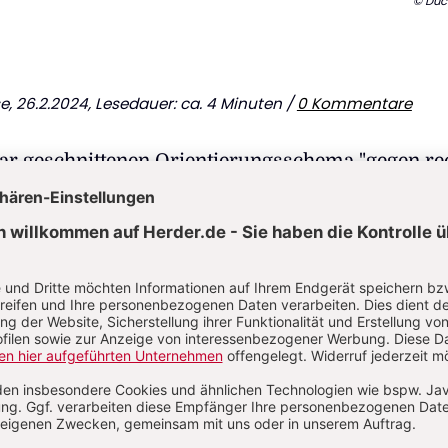
© Duc
se
, 26.2.2024, Lesedauer: ca. 4 Minuten /
0 Kommentare
ar geschnittenen Orientierungsschema "gegen re
 leitkulturell eine andere Beunruhigung an die Sei
urz gesagt die Sorge, der Staat könne bei seinen
emokratieförderung selbst die Demokratie
em er Grundrechte, die von den Rechtsradikalen 
rden, sich nun seinerseits "von oben" vorknöpft.
 Vorbehalt zumal von rechts. Dass er neuerdings
-liberaler Warte geäußert wird, ist als solches
at aber, sieht man recht, mit einschüchternden