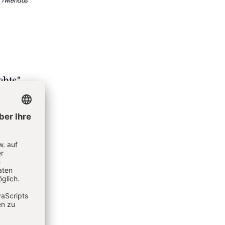
 Twiehaus
chts"
te. Es
"von
 auch