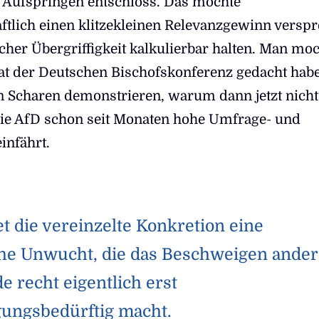
 Aufspringen entschloss. Das mochte
ftlich einen klitzekleinen Relevanzgewinn versp
scher Übergriffigkeit kalkulierbar halten. Man mo
iat der Deutschen Bischofskonferenz gedacht hab
n Scharen demonstrieren, warum dann jetzt nicht
ie AfD schon seit Monaten hohe Umfrage- und
infährt.
t die vereinzelte Konkretion eine
he Unwucht, die das Beschweigen ander
e recht eigentlich erst
gungsbedürftig macht.