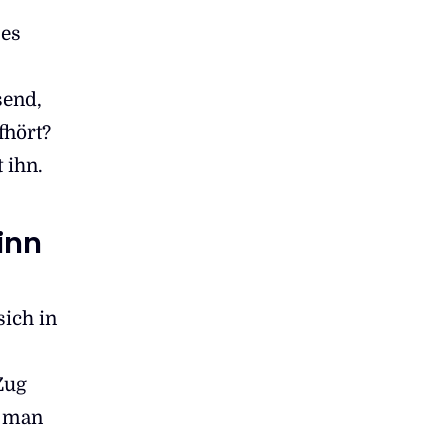
 es
send,
fhört?
 ihn.
inn
sich in
Zug
r man