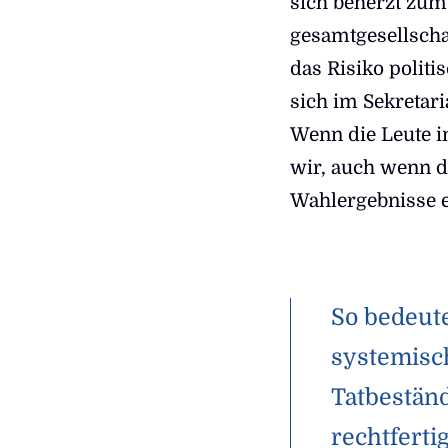
sich beherzt zum
gesamtgesellscha
das Risiko politi
sich im Sekretar
Wenn die Leute i
wir, auch wenn d
Wahlergebnisse e
So bedeute
systemisc
Tatbeständ
rechtferti