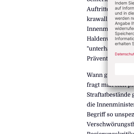
Auftritten der Dr
krawalligen Pres
Innenministerin
Haldenwang, bei 
"unterhalb der St
Präventionsstaat
Wann gerät ein d
fragt man sich pl
Straftatbestände 
die Innenministe
Begriff so unspez
Verschwörungsthe