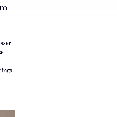
em
esser
se
dings