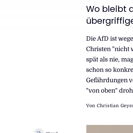
:
Wo bleibt 
übergriffig
Die AfD ist wege
Christen "nicht 
spät als nie, m
schon so konkret
Gefährdungen vo
"von oben" dro
Von
Christian Geye