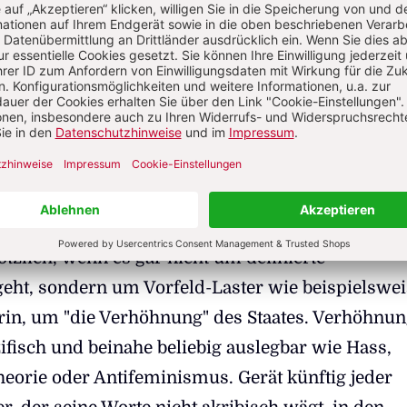
ei von der Meldestelle zu tun: mit jüngsten, im Sti
sekonferenzen von Familienministerin Lisa Paus,
 Nancy Faeser und Inlandsgeheimdienstchef Tho
denen es um suspekte Gedanken (!), Worte und T
rafbarkeitsgrenze" (Paus) ging, um die sich der
 künftig vermehrt zu kümmern versprach.
eutscher Bürger ins Visier des Verfassungsschut
ötzlich, wenn es gar nicht um definierte
geht, sondern um Vorfeld-Laster wie beispielswei
rin, um "die Verhöhnung" des Staates. Verhöhnun
ifisch und beinahe beliebig auslegbar wie Hass,
orie oder Antifeminismus. Gerät künftig jeder