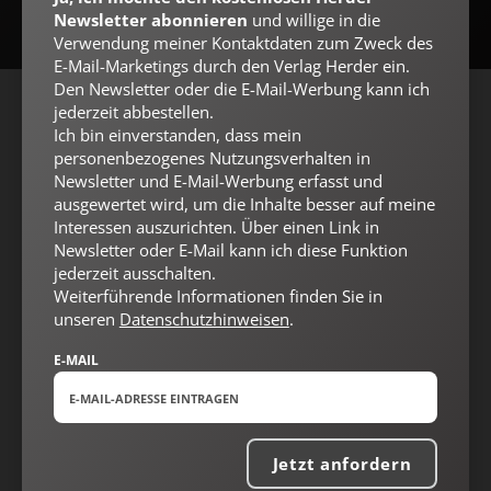
Newsletter abonnieren
und willige in die
Verwendung meiner Kontaktdaten zum Zweck des
E-Mail-Marketings durch den Verlag Herder ein.
Den Newsletter oder die E-Mail-Werbung kann ich
jederzeit abbestellen.
AGB und Widerrufsbelehrung
Datenschutz
Barrierefreiheit
Ich bin einverstanden, dass mein
Impressum
personenbezogenes Nutzungsverhalten in
Newsletter und E-Mail-Werbung erfasst und
ausgewertet wird, um die Inhalte besser auf meine
Interessen auszurichten. Über einen Link in
Vertrag widerrufen
Abo online kündigen
Newsletter oder E-Mail kann ich diese Funktion
jederzeit ausschalten.
Weiterführende Informationen finden Sie in
unseren
Datenschutzhinweisen
.
E-MAIL
Jetzt anfordern