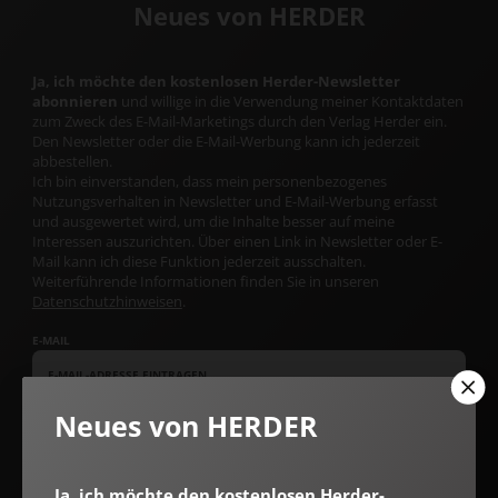
Neues von HERDER
Ja, ich möchte den kostenlosen Herder-Newsletter
abonnieren
und willige in die Verwendung meiner Kontaktdaten
zum Zweck des E-Mail-Marketings durch den Verlag Herder ein.
Den Newsletter oder die E-Mail-Werbung kann ich jederzeit
abbestellen.
Ich bin einverstanden, dass mein personenbezogenes
Nutzungsverhalten in Newsletter und E-Mail-Werbung erfasst
und ausgewertet wird, um die Inhalte besser auf meine
Interessen auszurichten. Über einen Link in Newsletter oder E-
Mail kann ich diese Funktion jederzeit ausschalten.
Weiterführende Informationen finden Sie in unseren
Datenschutzhinweisen
.
E-MAIL
Neues von HERDER
Jetzt anmelden
Ja, ich möchte den kostenlosen Herder-