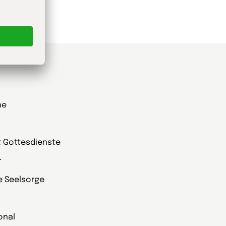
he
t Gottesdienste
r
ie Seelsorge
onal