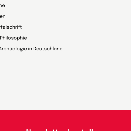
che
zen
alschrift
 Philosophie
Archäologie in Deutschland