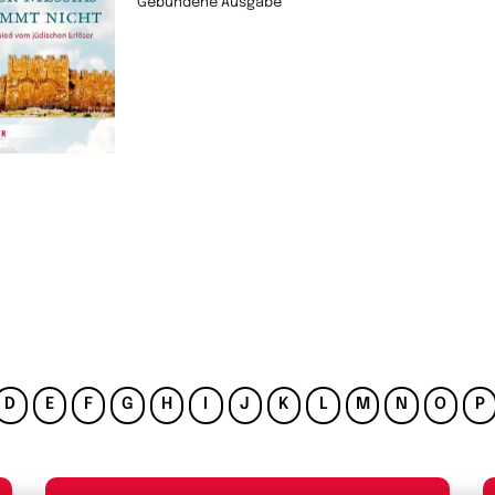
Gebundene Ausgabe
D
E
F
G
H
I
J
K
L
M
N
O
P