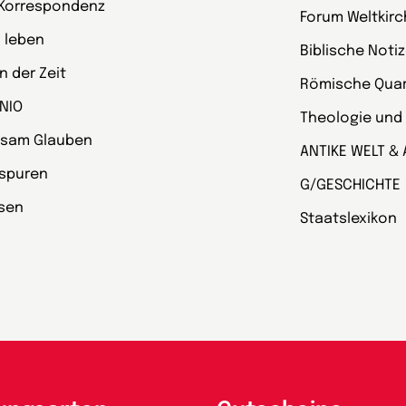
 Korrespondenz
Forum Weltkir
 leben
Biblische Noti
 der Zeit
Römische Quart
NIO
Theologie und
sam Glauben
ANTIKE WELT & 
spuren
G/GESCHICHTE
esen
Staatslexikon