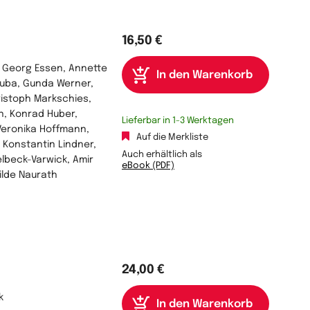
16,50 €
, Georg Essen, Annette
suba, Gunda Werner,
ristoph Markschies,
n, Konrad Huber,
Lieferbar in 1-3 Werktagen
Veronika Hoffmann,
Auf die Merkliste
 Konstantin Lindner,
Auch erhältlich als
lbeck-Varwick, Amir
eBook (PDF)
Hilde Naurath
24,00 €
k