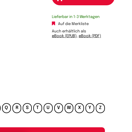
Lieferbar in 1-3 Werktagen
Auf die Merkliste
Auch erhältlich als
eBook (EPUB)
,
eBook (PDF)
Q
R
S
T
U
V
W
X
Y
Z