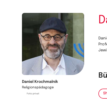
D
Dani
Prof
Jewi
Bü
Daniel Krochmalnik
Religionspädagoge
Sh
Foto: privat