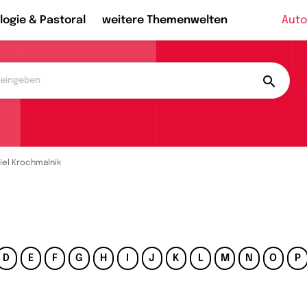
logie & Pastoral
weitere Themenwelten
Auto
iel Krochmalnik
D
E
F
G
H
I
J
K
L
M
N
O
P