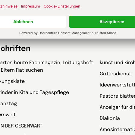
schriften
garten heute Fachmagazin, Leitungsheft
kunst und kirc
 Eltern Rat suchen
Gottesdienst
kungskiste
Ideenwerkstat
kinder in Kita und Tagespflege
Pastoralblätte
Ganztag
Anzeiger für d
ternwelt
Diakonia
 IN DER GEGENWART
Amosinternati