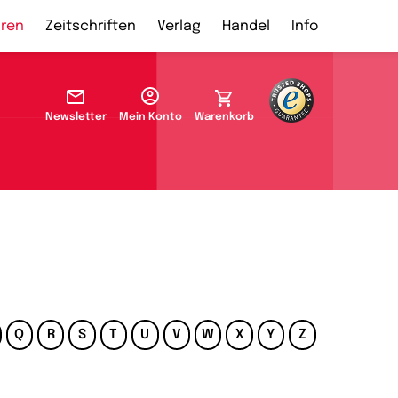
ren
Zeitschriften
Verlag
Handel
Info
Newsletter
Mein Konto
Warenkorb
Q
R
S
T
U
V
W
X
Y
Z