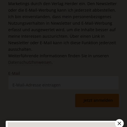
Marketings durch den Verlag Herder ein. Den Newsletter
oder die E-Mail-Werbung kann ich jederzeit abbestellen.
Ich bin einverstanden, dass mein personenbezogenes
Nutzungsverhalten in Newsletter und E-Mail-Werbung
erfasst und ausgewertet wird, um die Inhalte besser auf
meine Interessen auszurichten. Über einen Link in
Newsletter oder E-Mail kann ich diese Funktion jederzeit
ausschalten.
Weiterführende Informationen finden Sie in unseren
Datenschutzhinweisen
.
E-Mail
Jetzt anmelden