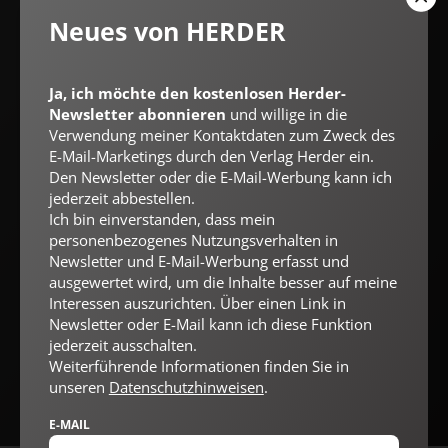
Ja, ich möchte den kostenlosen Herder-Newsletter
Neues von HERDER
abonnieren
und willige in die Verwendung meiner Kontaktdaten
zum Zweck des E-Mail-Marketings durch den Verlag Herder ein.
Den Newsletter oder die E-Mail-Werbung kann ich jederzeit
abbestellen.
Ja, ich möchte den kostenlosen Herder-
Ich bin einverstanden, dass mein personenbezogenes
Newsletter abonnieren
und willige in die
Nutzungsverhalten in Newsletter und E-Mail-Werbung erfasst
Verwendung meiner Kontaktdaten zum Zweck des
und ausgewertet wird, um die Inhalte besser auf meine
Interessen auszurichten. Über einen Link in Newsletter oder E-
E-Mail-Marketings durch den Verlag Herder ein.
Mail kann ich diese Funktion jederzeit ausschalten.
Den Newsletter oder die E-Mail-Werbung kann ich
Weiterführende Informationen finden Sie in unseren
jederzeit abbestellen.
Datenschutzhinweisen
.
Ich bin einverstanden, dass mein
personenbezogenes Nutzungsverhalten in
E-MAIL
Newsletter und E-Mail-Werbung erfasst und
ausgewertet wird, um die Inhalte besser auf meine
Interessen auszurichten. Über einen Link in
Newsletter oder E-Mail kann ich diese Funktion
Jetzt anmelden
jederzeit ausschalten.
Weiterführende Informationen finden Sie in
unseren
Datenschutzhinweisen
.
E-MAIL