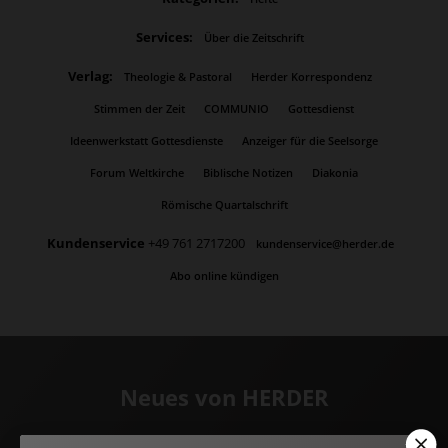
Services:
Über die Zeitschrift
Verlag:
Theologie & Pastoral
Herder Korrespondenz
Stimmen der Zeit
COMMUNIO
Gottesdienst
Ideenwerkstatt Gottesdienste
Anzeiger für die Seelsorge
Forum Weltkirche
Biblische Notizen
Diakonia
Römische Quartalschrift
Kundenservice
+49 761 2717200
kundenservice@herder.de
Abo online kündigen
Neues von HERDER