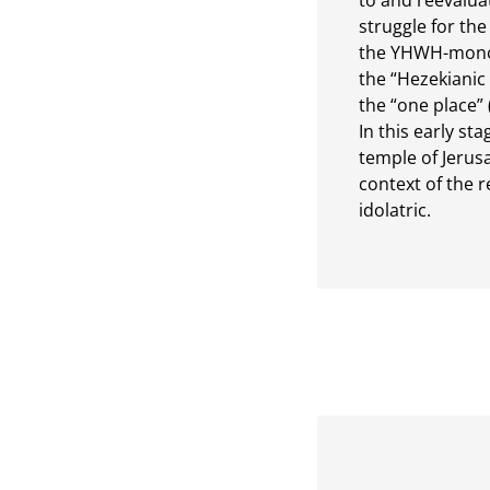
to and reevalua
struggle for th
the YHWH-monol
the “Hezekianic H
the “one place” 
In this early sta
temple of Jerusa
context of the r
idolatric.