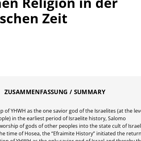
hen Religion in der
ischen Zeit
ZUSAMMENFASSUNG / SUMMARY
p of YHWH as the one savior god of the Israelites (at the lev
ple) in the earliest period of Israelite history, Salomo
orship of gods of other peoples into the state cult of Israel
he time of Hosea, the “Efraimite History” initiated the retur