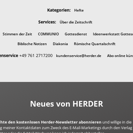
Kategorien:
Hefte
Services:
Über die Zeitschrift
Stimmen der Zeit
COMMUNIO
Gottesdienst
Ideenwerkstatt Gottes
Biblische Notizen
Diakonia
Römische Quartalschrift
nservice
+49 761 2717200
kundenservice@herder.de
Abo online kü
Neues von HERDER
öchte den kostenlosen Herder-Newsletter abonnieren
und willige in die
 meiner Kontaktdaten zum Zweck des E-Mail-Marketings durch den Verlag 