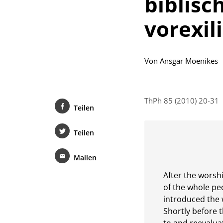
biblisc
vorexil
Von
Ansgar Moenikes
ThPh 85 (2010) 20-31
Teilen
Teilen
Mailen
After the worshi
of the whole peo
introduced the w
Shortly before t