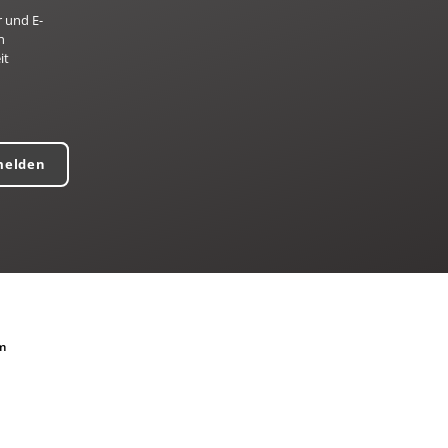
 und E-
n
it
melden
m