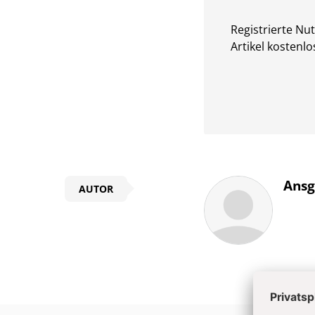
Registrierte Nu
Artikel kostenlo
Überschrift
Ansg
AUTOR
Artikel-
Infos