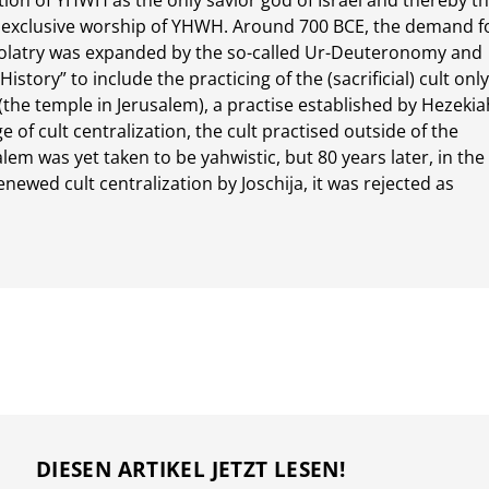
tion of YHWH as the only savior god of Israel and thereby t
e exclusive worship of YHWH. Around 700 BCE, the demand f
atry was expanded by the so-called Ur-Deuteronomy and
istory” to include the practicing of the (sacrificial) cult only
(the temple in Jerusalem), a practise established by Hezekia
ge of cult centralization, the cult practised outside of the
lem was yet taken to be yahwistic, but 80 years later, in the
enewed cult centralization by Joschija, it was rejected as
DIESEN ARTIKEL JETZT LESEN!