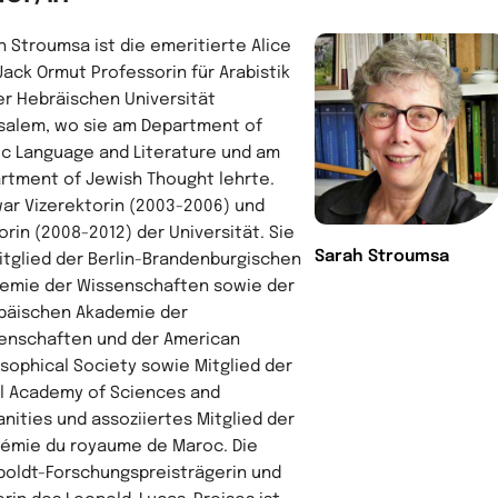
h Stroumsa ist die emeritierte Alice
Jack Ormut Professorin für Arabistik
er Hebräischen Universität
salem, wo sie am Department of
ic Language and Literature und am
rtment of Jewish Thought lehrte.
war Vizerektorin (2003-2006) und
orin (2008-2012) der Universität. Sie
Sarah Stroumsa
Mitglied der Berlin-Brandenburgischen
emie der Wissenschaften sowie der
päischen Akademie der
enschaften und der American
osophical Society sowie Mitglied der
el Academy of Sciences and
nities und assoziiertes Mitglied der
émie du royaume de Maroc. Die
oldt-Forschungspreisträgerin und