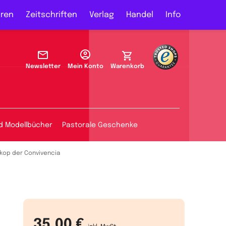
ren
Zeitschriften
Verlag
Handel
Info
Newsletter
Mein Konto
Warenkorb
d Modellbücher
Pastorale Geschenke
kop der Convivencia
a
35,00 €