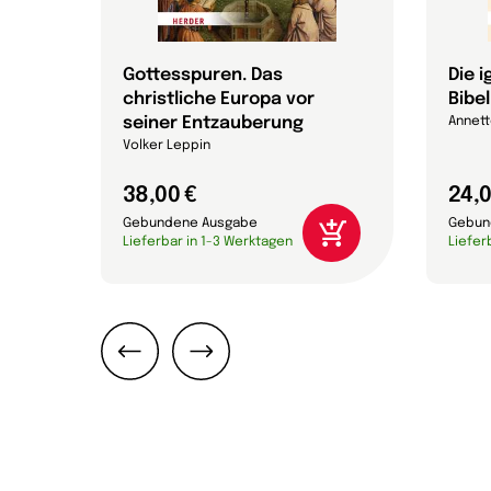
 die
Gottesspuren. Das
Die 
christliche Europa vor
Bibel
che
seiner Entzauberung
Annett
on
Volker Leppin
38,00 €
24,0
Gebundene Ausgabe
Gebun
Lieferbar in 1-3 Werktagen
Liefer
Zurück
Weiter