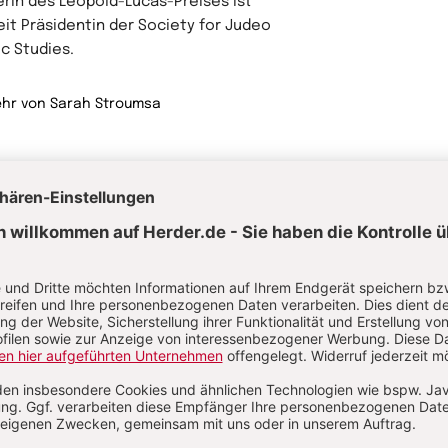
erin des Leopold-Lucas-Preises ist
eit Präsidentin der Society for Judeo
ic Studies.
hr von Sarah Stroumsa
rwandte Themen
oße Veränderungen – Europa und Asien im Spätmittelalter
kinger und Kreuzzüge – Europa im Hochmittelalter
n Germanien bis Byzanz - Europa und Asien im Frühmittelalter
ligiöse Bildung im Kindergarten