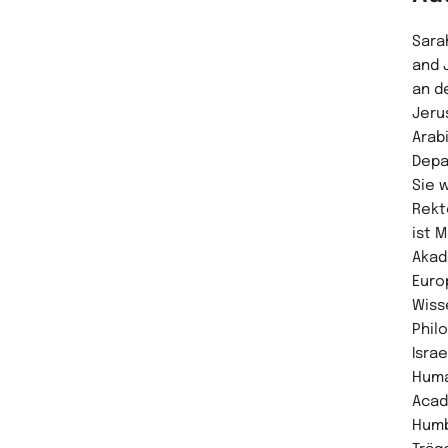
Sara
and 
an d
Jeru
Arab
Depa
Sie 
Rekt
ist 
Akad
Euro
Wiss
Phil
Isra
Huma
Acad
Humb