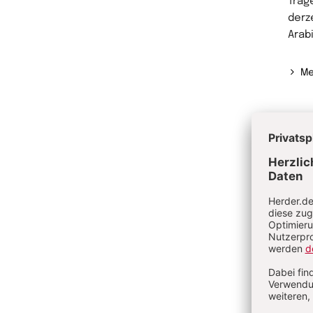
Träg
derz
Arab
Me
Ve
Gr
Wi
Vo
Re