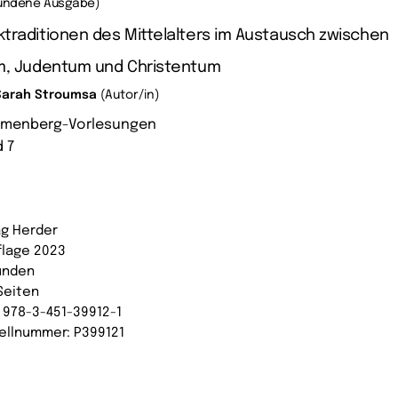
undene Ausgabe)
traditionen des Mittelalters im Austausch zwischen
am, Judentum und Christentum
Sarah Stroumsa
(Autor/in)
umenberg-Vorlesungen
 7
ag Herder
uflage 2023
unden
Seiten
: 978-3-451-39912-1
ellnummer: P399121