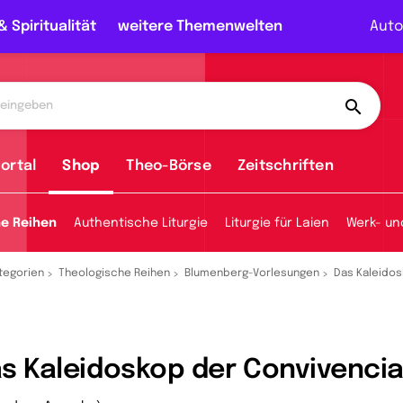
& Spiritualität
weitere Themenwelten
Auto
ortal
Shop
Theo-Börse
Zeitschriften
he Reihen
Authentische Liturgie
Liturgie für Laien
Werk- un
tegorien
Theologische Reihen
Blumenberg-Vorlesungen
Das Kaleidos
s Kaleidoskop der Convivenci