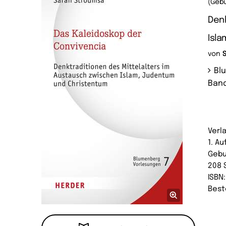
(Geb
Denk
Isl
von
Bl
Band
Verl
1. A
Geb
208 
ISBN
Best