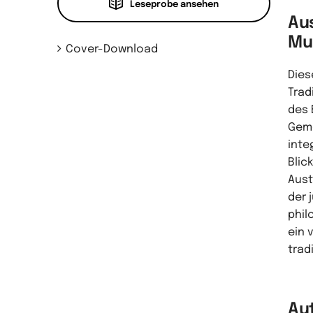
Leseprobe ansehen
Au
Mu
Cover-Download
Dies
Trad
des 
Geme
inte
Blic
Aust
der 
phil
ein 
trad
Au