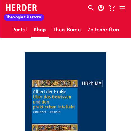
HERDER-MENÜ
Theologie & Pastoral
Portal
Shop
Theo-Börse
Zeitschriften