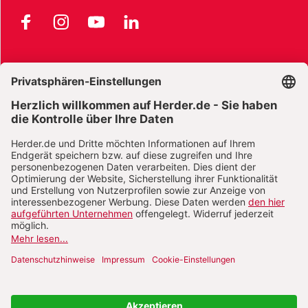
Facebook
Instagram
YouTube
LinkedIn
AGB und Widerrufsbelehrung
Widerrufsbelehrung Bücher
Widerrufsbelehrung E-Books
Widerrufsbelehrung Zeitschriften
Datenschutz
Datenschutz Social Media
Barrierefreiheit
Impressum
Vertrag widerrufen
Abo online kündigen