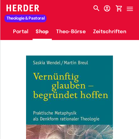
HERDER-MENÜ
Theologie & Pastoral
Portal
Shop
Theo-Börse
Zeitschriften