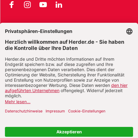
Facebook
Instagram
YouTube
LinkedIn
AGB und Widerrufsbelehrung
Widerrufsbelehrung Bücher
Widerrufsbelehrung E-Books
Widerrufsbelehrung Zeitschriften
Datenschutz
Datenschutz Social Media
Barrierefreiheit
Impressum
Vertrag widerrufen
Abo online kündigen