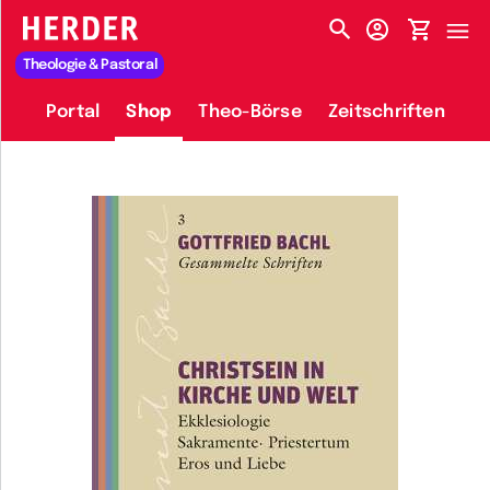
HERDER-MENÜ
Theologie & Pastoral
Portal
Shop
Theo-Börse
Zeitschriften