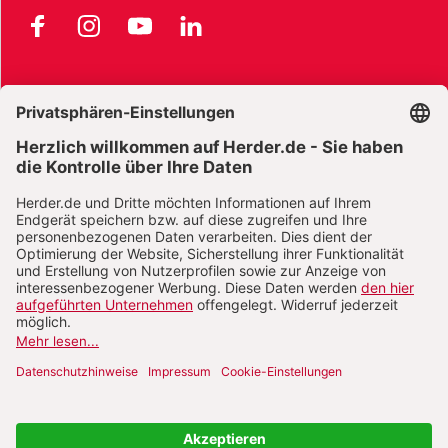
Facebook
Instagram
YouTube
LinkedIn
AGB und Widerrufsbelehrung
Widerrufsbelehrung Bücher
Widerrufsbelehrung E-Books
Widerrufsbelehrung Zeitschriften
Datenschutz
Datenschutz Social Media
Barrierefreiheit
Impressum
Vertrag widerrufen
Abo online kündigen