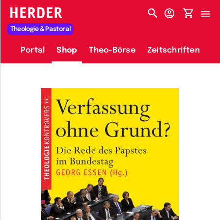
HERDER-MENÜ
Theologie & Pastoral
Portal
Shop
Theo-Börse
Zeitschriften